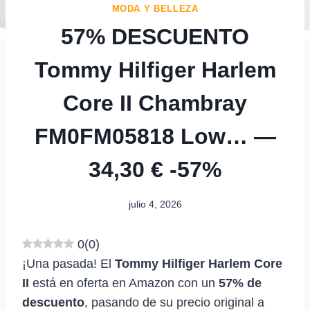
MODA Y BELLEZA
57% DESCUENTO
Tommy Hilfiger Harlem
Core II Chambray
FM0FM05818 Low… —
34,30 € -57%
julio 4, 2026
0
(
0
)
¡Una pasada! El
Tommy Hilfiger Harlem Core
II
está en oferta en Amazon con un
57% de
descuento
, pasando de su precio original a