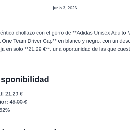
junio 3, 2026
téntico chollazo con el gorro de **Adidas Unisex Adult
 One Team Driver Cap** en blanco y negro, con un desc
ja en solo **21,29 €**, una oportunidad de las que cues
isponibilidad
l:
21,29 €
ior:
45,00 €
52%