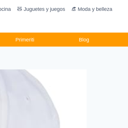
ocina
🧸️ Juguetes y juegos
👒 Moda y belleza
Primeriti
Blog