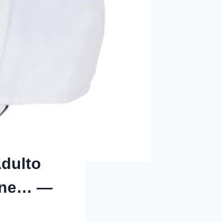
dulto
One… —