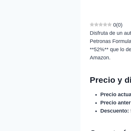
0
(
0
)
Disfruta de un au
Petronas Formula
**52%** que lo de
Amazon.
Precio y d
Precio actua
Precio anter
Descuento: