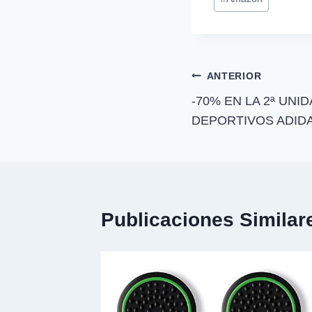
r
de
t
i
la
r
entrada:
e
n
Navegación
ANTERIOR
-70% EN LA 2ª UNI
de
DEPORTIVOS ADID
entradas
Publicaciones Similar