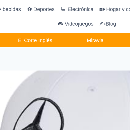
y bebidas
️⚽️ Deportes
💻 Electrónica
🏡 Hogar y c
🎮 Videojuegos
✍Blog
El Corte Inglés
Miravia