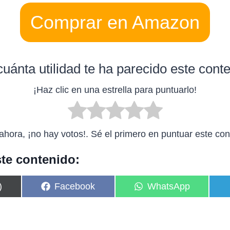
Comprar en Amazon
uánta utilidad te ha parecido este cont
¡Haz clic en una estrella para puntuarlo!
ahora, ¡no hay votos!. Sé el primero en puntuar este con
te contenido:
C
C
)
Facebook
WhatsApp
o
o
m
m
p
p
a
a