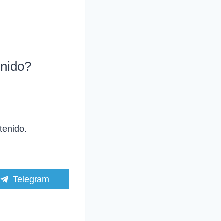
enido?
tenido.
C
Telegram
o
m
p
a