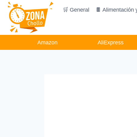
Saltar
🛒 General
🍫 Alimentación 
al
contenido
Amazon
AliExpress