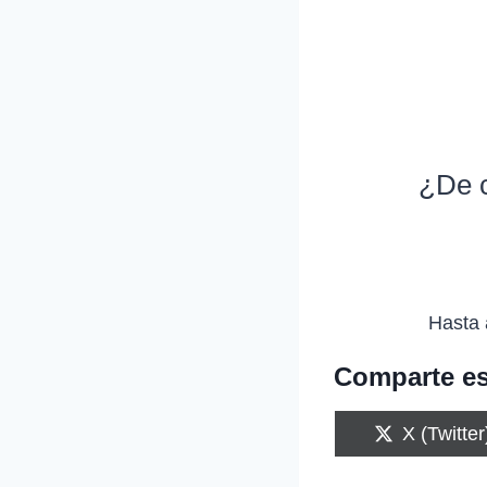
¿De c
Hasta 
Comparte es
C
X (Twitter
o
m