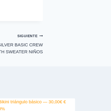
p
a
r
t
i
r
e
n
SIGUIENTE
SILVER BASIC CREW
TH SWEATER NIÑOS