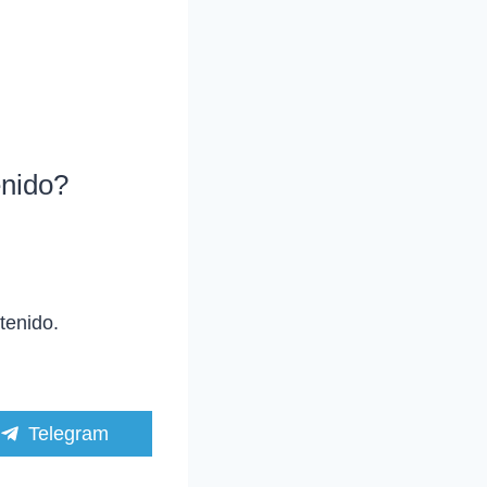
enido?
tenido.
C
Telegram
o
m