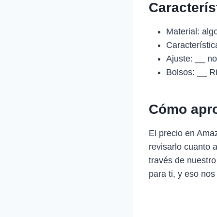
Caracterí
Material: alg
Característica
Ajuste: __ n
Bolsos: __ R
Cómo apro
El precio en Ama
revisarlo cuanto 
través de nuestro
para ti, y eso nos