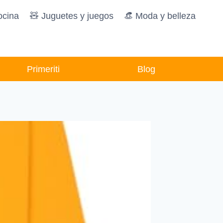
ocina
🧸️ Juguetes y juegos
👒 Moda y belleza
Primeriti
Blog