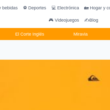
y bebidas
️⚽️ Deportes
💻 Electrónica
🏡 Hogar y c
🎮 Videojuegos
✍Blog
El Corte Inglés
Miravia