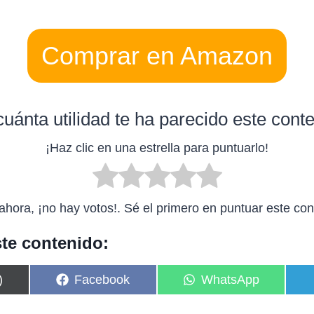
Comprar en Amazon
uánta utilidad te ha parecido este cont
¡Haz clic en una estrella para puntuarlo!
ahora, ¡no hay votos!. Sé el primero en puntuar este con
te contenido:
C
C
)
Facebook
WhatsApp
o
o
m
m