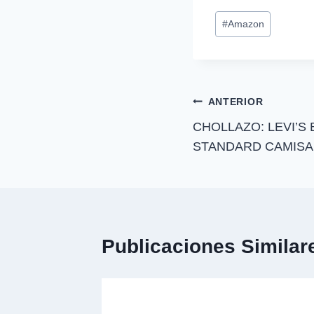
p
Etiquetas
a
#
Amazon
r
de
t
i
la
r
entrada:
e
n
Navegación
ANTERIOR
CHOLLAZO: LEVI’
de
STANDARD CAMISA
entradas
Publicaciones Similar