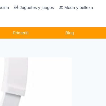
ocina
🧸️ Juguetes y juegos
👒 Moda y belleza
Primeriti
Blog