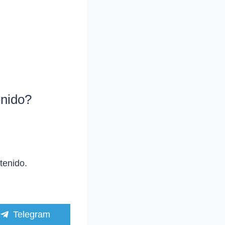
enido?
tenido.
C
Telegram
o