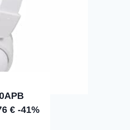
10APB
76 € -41%