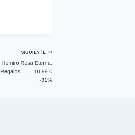
m
p
a
r
t
i
r
e
n
SIGUIENTE
emiro Rosa Eterna,
, Regalos… — 10,99 €
-31%