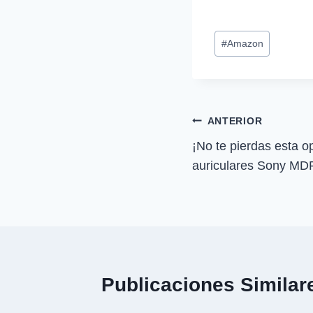
m
p
Etiquetas
a
#
Amazon
r
de
t
i
la
r
entrada:
e
n
Navegación
ANTERIOR
¡No te pierdas esta o
de
auriculares Sony M
entradas
Publicaciones Similar