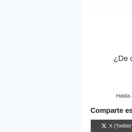
¿De c
Hasta 
Comparte es
C
X (Twitter
o