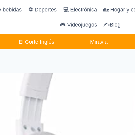
y bebidas
️⚽️ Deportes
💻 Electrónica
🏡 Hogar y c
🎮 Videojuegos
✍Blog
El Corte Inglés
Miravia