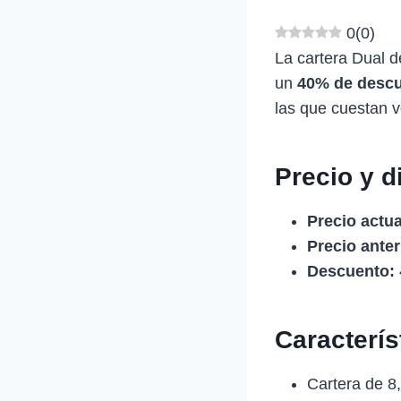
0
(
0
)
La cartera Dual
un
40% de desc
las que cuestan v
Precio y d
Precio actua
Precio anter
Descuento:
Caracterí
Cartera de 8,