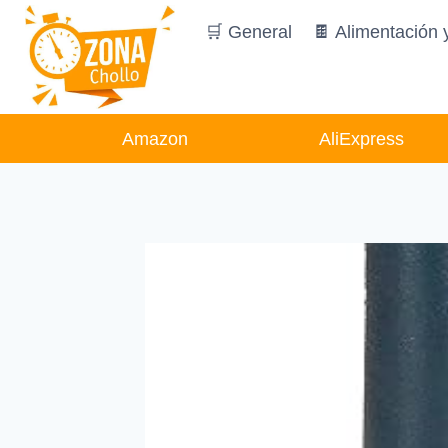
Saltar
🛒 General
🍫 Alimentación 
al
contenido
Amazon
AliExpress