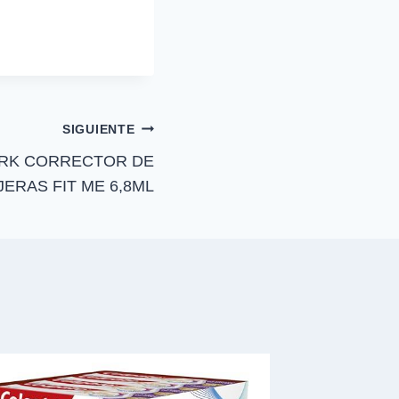
p
a
r
t
i
r
e
n
SIGUIENTE
ORK CORRECTOR DE
JERAS FIT ME 6,8ML