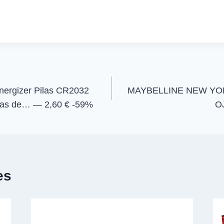
p
p
a
a
r
r
t
t
i
i
r
r
e
e
n
n
rgizer Pilas CR2032
MAYBELLINE NEW Y
rías de… — 2,60 € -59%
O
es