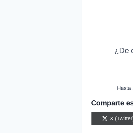
¿De c
Hasta 
Comparte es
C
X (Twitter
o
m