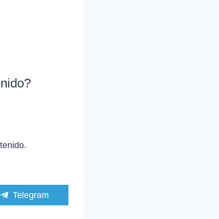
enido?
tenido.
C
Telegram
o
m