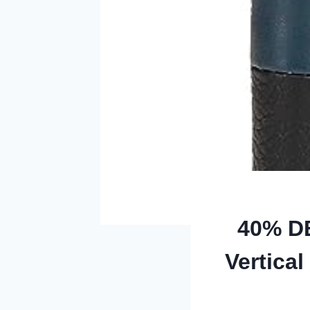
40% D
Vertica