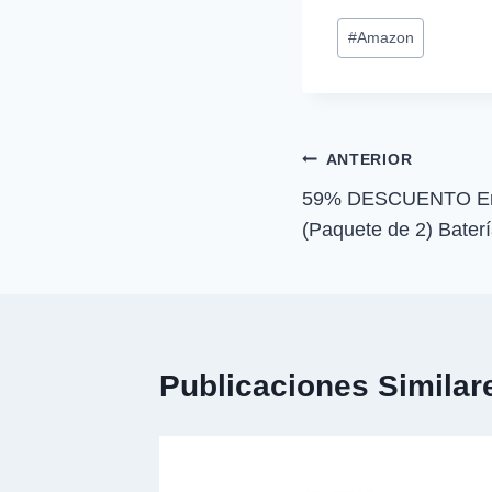
p
Etiquetas
a
#
Amazon
r
de
t
i
la
r
entrada:
e
n
Navegación
ANTERIOR
59% DESCUENTO Ene
de
(Paquete de 2) Bate
entradas
Publicaciones Similar