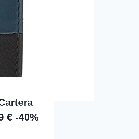
artera
9 € -40%