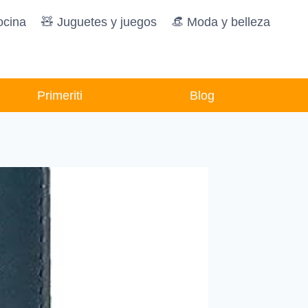
ocina
🧸️ Juguetes y juegos
👒 Moda y belleza
Primeriti
Blog