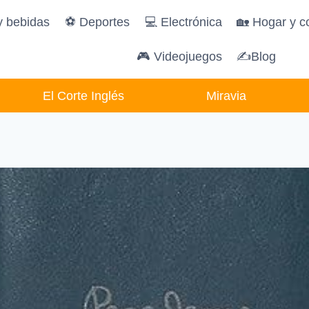
y bebidas
️⚽️ Deportes
💻 Electrónica
🏡 Hogar y c
🎮 Videojuegos
✍Blog
El Corte Inglés
Miravia