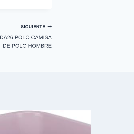
t
i
r
e
n
SIGUIENTE
ADA26 POLO CAMISA
DE POLO HOMBRE