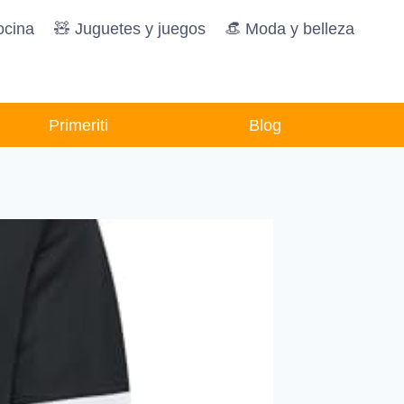
ocina
🧸️ Juguetes y juegos
👒 Moda y belleza
Primeriti
Blog