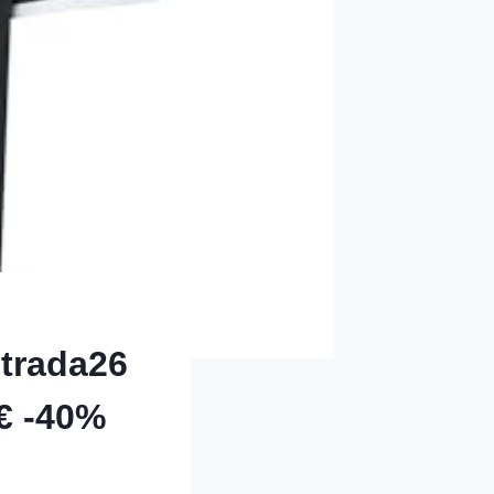
trada26
 € -40%