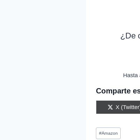
¿De c
Hasta 
Comparte es
C
X (Twitter
o
m
p
Etiquetas
a
#
Amazon
r
de