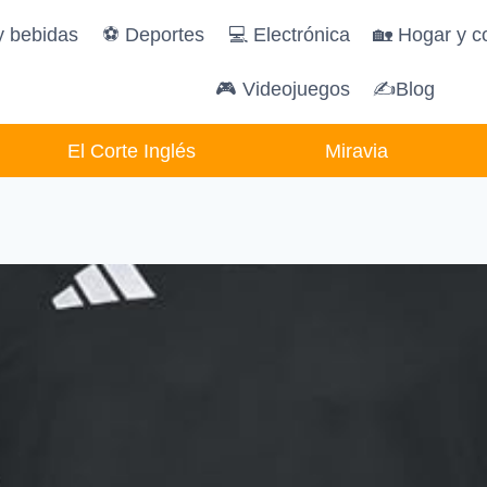
y bebidas
️⚽️ Deportes
💻 Electrónica
🏡 Hogar y c
🎮 Videojuegos
✍Blog
El Corte Inglés
Miravia