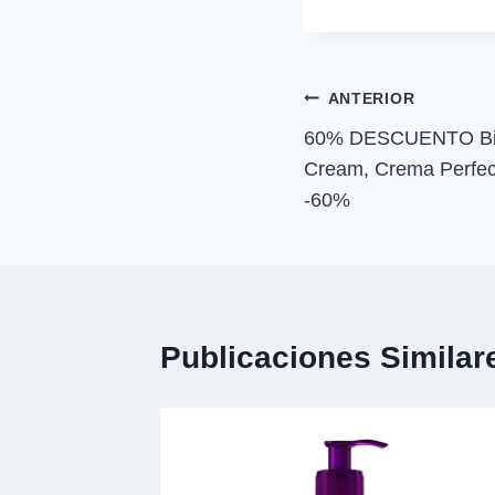
t
i
la
r
entrada:
e
n
Navegación
ANTERIOR
60% DESCUENTO Bio
de
Cream, Crema Perfe
entradas
-60%
Publicaciones Similar