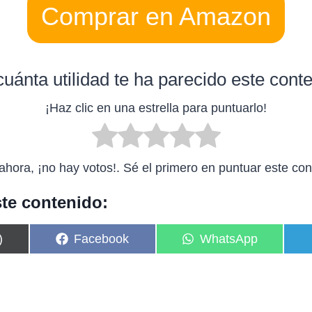
Comprar en Amazon
uánta utilidad te ha parecido este cont
¡Haz clic en una estrella para puntuarlo!
ahora, ¡no hay votos!. Sé el primero en puntuar este con
te contenido:
C
C
)
Facebook
WhatsApp
o
o
m
m
p
p
a
a
r
r