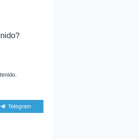
enido?
tenido.
C
Telegram
o
m
p
a
r