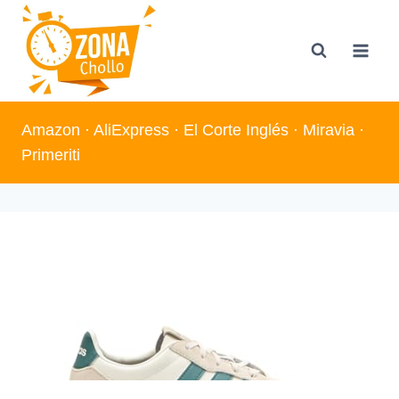
Saltar
al
contenido
Amazon
·
AliExpress
·
El Corte Inglés
·
Miravia
·
Primeriti