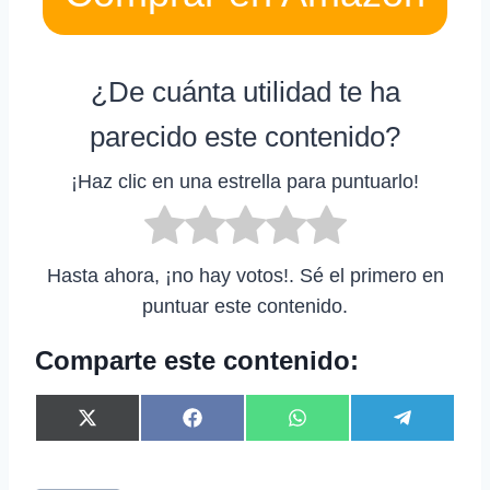
¿De cuánta utilidad te ha
parecido este contenido?
¡Haz clic en una estrella para puntuarlo!
Hasta ahora, ¡no hay votos!. Sé el primero en
puntuar este contenido.
Comparte este contenido:
C
C
C
C
X
F
W
T
o
o
o
o
(
a
h
e
m
m
m
m
T
c
a
l
p
p
p
p
w
e
t
e