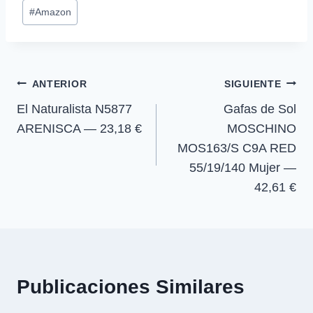
Etiquetas
a
a
a
a
i
b
s
g
#
Amazon
r
r
r
r
t
o
A
r
de
t
t
t
t
t
o
p
a
la
i
i
i
i
e
k
p
m
r
r
r
r
r
entrada:
e
e
e
e
)
Navegación
n
n
n
n
ANTERIOR
SIGUIENTE
El Naturalista N5877
Gafas de Sol
de
ARENISCA — 23,18 €
MOSCHINO
entradas
MOS163/S C9A RED
55/19/140 Mujer —
42,61 €
Publicaciones Similares