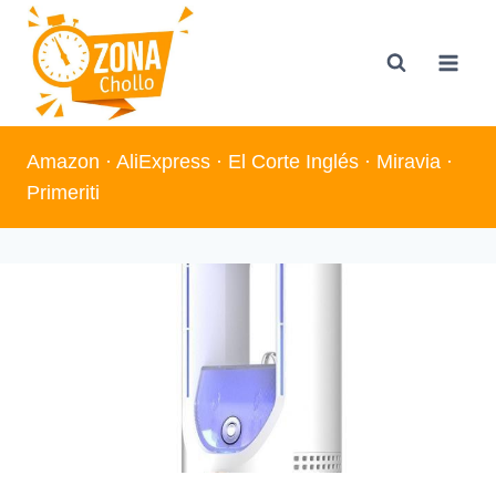
Saltar
al
contenido
Amazon
·
AliExpress
·
El Corte Inglés
·
Miravia
·
Primeriti