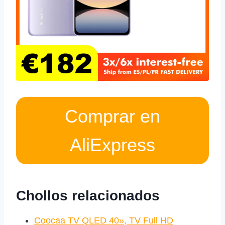
Comprar en
AliExpress
Chollos relacionados
Coocaa TV QLED 40», TV Full HD