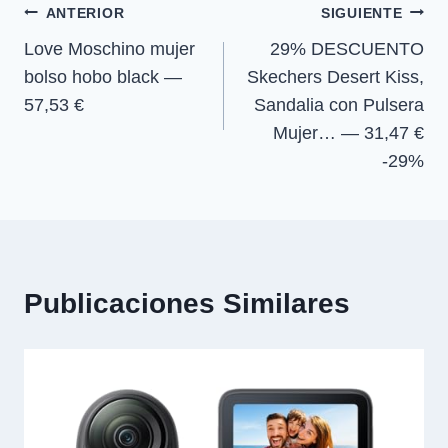
Navegación
n
n
n
n
ANTERIOR
SIGUIENTE
Love Moschino mujer
29% DESCUENTO
de
bolso hobo black —
Skechers Desert Kiss,
entradas
57,53 €
Sandalia con Pulsera
Mujer… — 31,47 €
-29%
Publicaciones Similares