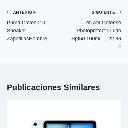
r
r
r
r
r
entrada:
e
e
e
e
)
Navegación
n
n
n
n
ANTERIOR
SIGUIENTE
Puma Caven 2.0
Leti At4 Defense
de
Sneaker
Photoprotect Fluido
entradas
ZapatillasHombre
Spf50 100ml — 22.86
€
Publicaciones Similares