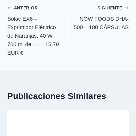
e
e
e
e
)
Navegación
n
n
n
n
ANTERIOR
SIGUIENTE
Solac EX6 –
NOW FOODS DHA-
de
Exprimidor Eléctrico
500 – 180 CÁPSULAS
entradas
de Naranjas, 40 W,
700 ml de… — 15.79
EUR €
Publicaciones Similares