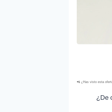
📲 ¿Has visto esta ofer
¿De c