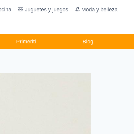
ocina
🧸️ Juguetes y juegos
👒 Moda y belleza
Primeriti
Blog