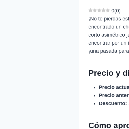
0
(
0
)
¡No te pierdas es
encontrado un cho
corto asimétrico 
encontrar por un 
¡una pasada para t
Precio y d
Precio actua
Precio anter
Descuento:
Cómo apro