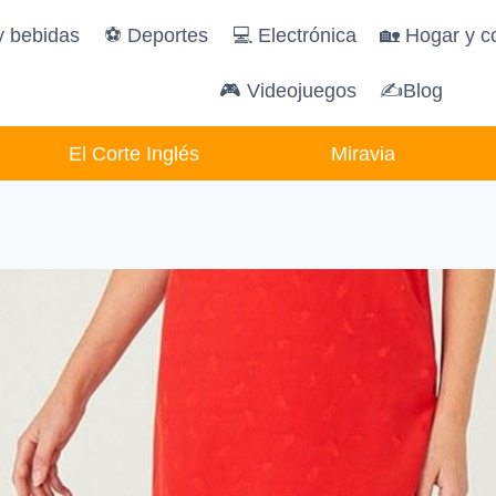
y bebidas
️⚽️ Deportes
💻 Electrónica
🏡 Hogar y c
🎮 Videojuegos
✍Blog
El Corte Inglés
Miravia