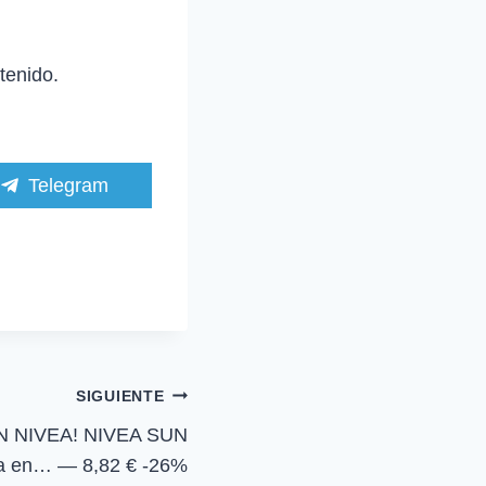
tenido.
C
Telegram
o
m
p
a
r
t
i
r
e
n
SIGUIENTE
N NIVEA! NIVEA SUN
ia en… — 8,82 € -26%