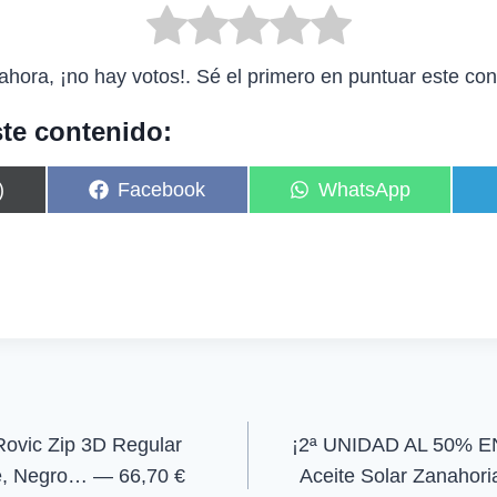
ahora, ¡no hay votos!. Sé el primero en puntuar este con
te contenido:
C
C
)
Facebook
WhatsApp
o
o
m
m
p
p
a
a
r
r
t
t
i
i
r
r
e
e
n
n
ovic Zip 3D Regular
¡2ª UNIDAD AL 50% E
e, Negro… — 66,70 €
Aceite Solar Zanahor