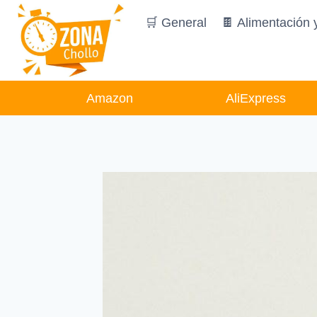
Saltar
🛒 General
🍫 Alimentación 
al
contenido
Amazon
AliExpress