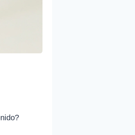
enido?