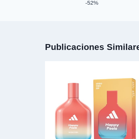
entradas
-52%
Publicaciones Similar