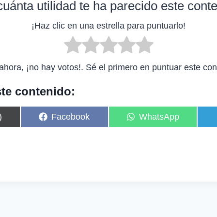
uánta utilidad te ha parecido este cont
¡Haz clic en una estrella para puntuarlo!
ahora, ¡no hay votos!. Sé el primero en puntuar este con
te contenido:
C
C
)
Facebook
WhatsApp
o
o
m
m
p
p
a
a
r
r
t
t
i
i
r
r
e
e
n
n