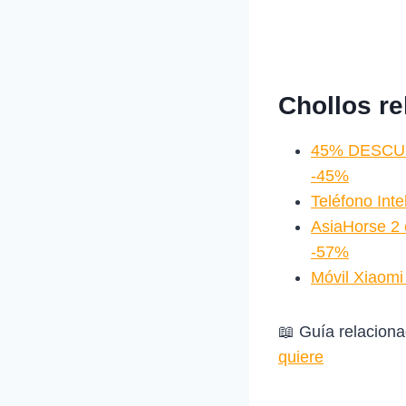
Chollos r
45% DESCUEN
-45%
Teléfono Int
AsiaHorse 2
-57%
Móvil Xiaom
📖 Guía relacion
quiere