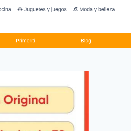
ocina
🧸️ Juguetes y juegos
👒 Moda y belleza
Primeriti
Blog