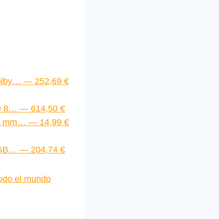
olby… — 252,69 €
 ® 8… — 614,50 €
20 mm… — 14,99 €
2GB… — 204,74 €
todo el mundo