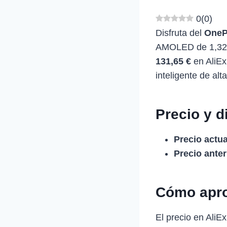
0
(
0
)
Disfruta del
OneP
AMOLED de 1,32 p
131,65 €
en AliEx
inteligente de alt
Precio y d
Precio actua
Precio anter
Cómo apro
El precio en Ali