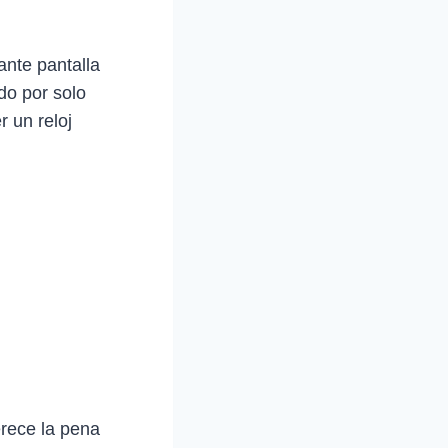
nte pantalla
do por solo
 un reloj
rece la pena