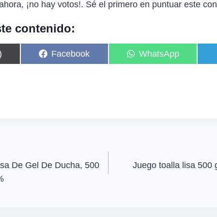
ahora, ¡no hay votos!. Sé el primero en puntuar este con
te contenido:
C
C
)
Facebook
WhatsApp
o
o
m
m
p
p
a
a
r
r
t
t
i
i
r
r
e
e
n
n
sa De Gel De Ducha, 500
Juego toalla lisa 500
2%