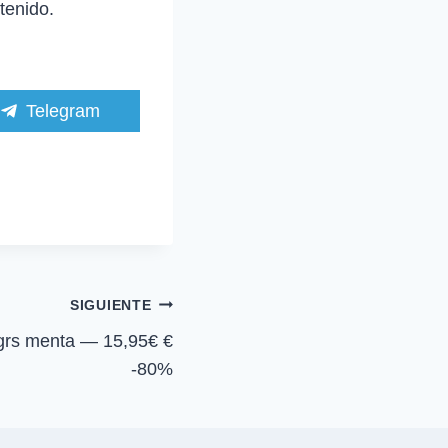
tenido.
C
Telegram
o
m
p
a
r
t
i
r
e
n
SIGUIENTE
 grs menta — 15,95€ €
-80%