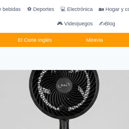
y bebidas
️⚽️ Deportes
💻 Electrónica
🏡 Hogar y c
🎮 Videojuegos
✍Blog
El Corte Inglés
Miravia