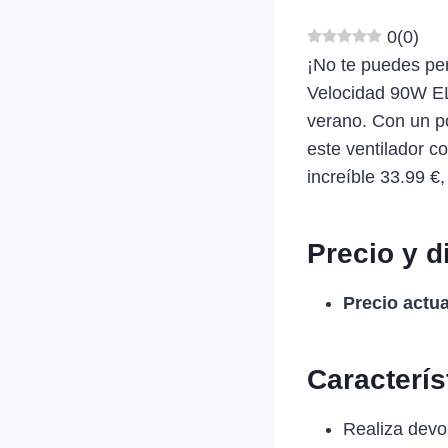
0
(
0
)
¡No te puedes per
Velocidad 90W ELK
verano. Con un po
este ventilador 
increíble 33.99 €
Precio y d
Precio actua
Caracterí
Realiza devol