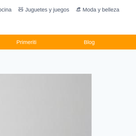
ocina
🧸️ Juguetes y juegos
👒 Moda y belleza
Primeriti
Blog