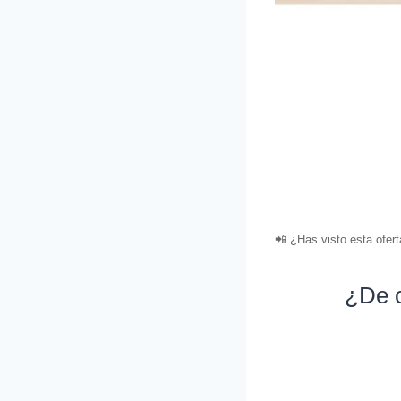
📲 ¿Has visto esta ofer
¿De c