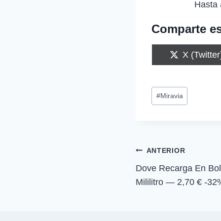
Hasta 
Comparte es
C
X (Twitter
o
m
p
Etiquetas
a
#
Miravia
r
de
t
i
la
r
entrada:
e
n
Navegación
ANTERIOR
Dove Recarga En Bol
de
Mililitro — 2,70 € -3
entradas