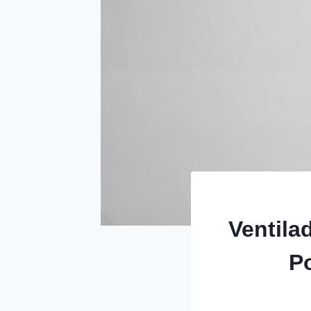
Ventila
Po