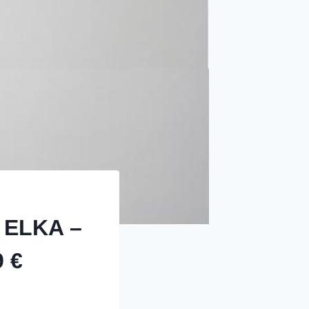
W ELKA –
9 €