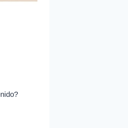
enido?