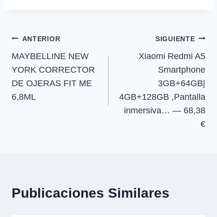
t
t
t
t
t
o
p
a
la
i
i
i
i
e
k
p
m
r
r
r
r
r
entrada:
e
e
e
e
)
Navegación
n
n
n
n
ANTERIOR
SIGUIENTE
MAYBELLINE NEW
Xiaomi Redmi A5
de
YORK CORRECTOR
Smartphone
entradas
DE OJERAS FIT ME
3GB+64GB|
6,8ML
4GB+128GB ,Pantalla
inmersiva… — 68,38
€
Publicaciones Similares