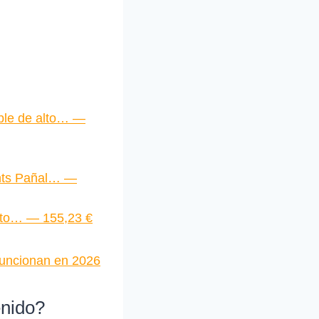
le de alto… —
nts Pañal… —
moto… — 155,23 €
 funcionan en 2026
enido?