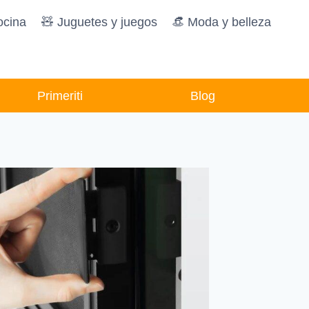
ocina
🧸️ Juguetes y juegos
👒 Moda y belleza
Primeriti
Blog