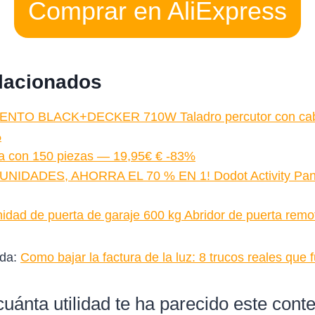
Comprar en AliExpress
elacionados
NTO BLACK+DECKER 710W Taladro percutor con cab
%
ra con 150 piezas — 19,95€ € -83%
NIDADES, AHORRA EL 70 % EN 1! Dodot Activity Pa
dad de puerta de garaje 600 kg Abridor de puerta re
ada:
Como bajar la factura de la luz: 8 trucos reales que
uánta utilidad te ha parecido este cont