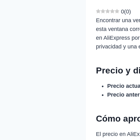
0
(
0
)
Encontrar una ven
esta ventana cor
en AliExpress po
privacidad y una 
Precio y d
Precio actua
Precio anter
Cómo apro
El precio en Ali