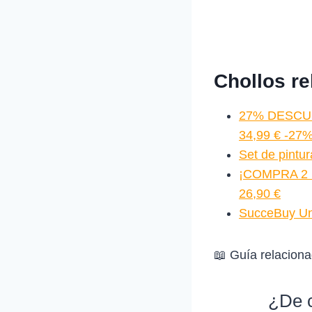
Chollos r
27% DESCUE
34,99 € -27
Set de pintu
¡COMPRA 2 U
26,90 €
SucceBuy Uni
📖 Guía relacion
¿De c