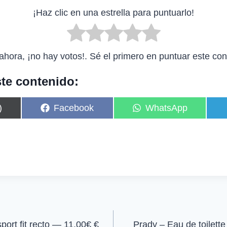
¡Haz clic en una estrella para puntuarlo!
ahora, ¡no hay votos!. Sé el primero en puntuar este con
te contenido:
C
C
)
Facebook
WhatsApp
o
o
m
m
p
p
a
a
r
r
t
t
i
i
r
r
e
e
n
n
ort fit recto — 11,00€ €
Prady – Eau de toilet