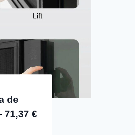
a de
71,37 €