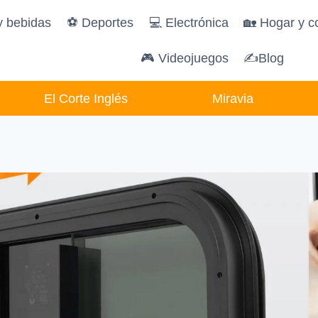
y bebidas
️⚽️ Deportes
💻 Electrónica
🏡 Hogar y c
🎮 Videojuegos
✍Blog
El Corte Inglés
Miravia