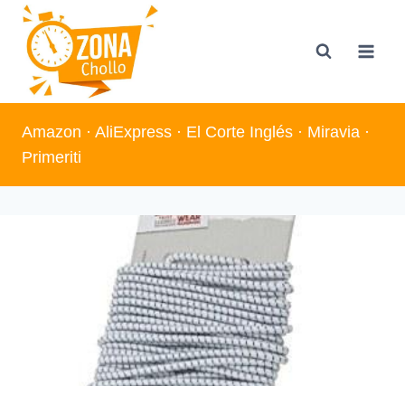
Saltar
al
contenido
Amazon
·
AliExpress
·
El Corte Inglés
·
Miravia
·
Primeriti