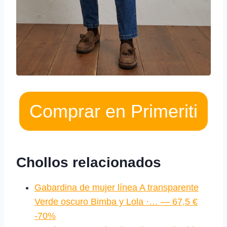
Comprar en Primeriti
Chollos relacionados
Gabardina de mujer línea A transparente
Verde oscuro Bimba y Lola ·… — 67,5 €
-70%