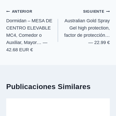
r
r
r
r
r
entrada:
e
e
e
e
)
Navegación
n
n
n
n
ANTERIOR
SIGUIENTE
Dormidan – MESA DE
Australian Gold Spray
de
CENTRO ELEVABLE
Gel high protection,
entradas
MC4, Comedor o
factor de protección…
Auxiliar, Mayor… —
— 22.99 €
42.68 EUR €
Publicaciones Similares