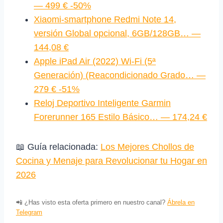
— 499 € -50%
Xiaomi-smartphone Redmi Note 14,
versión Global opcional, 6GB/128GB… —
144,08 €
Apple iPad Air (2022) Wi-Fi (5ª
Generación) (Reacondicionado Grado… —
279 € -51%
Reloj Deportivo Inteligente Garmin
Forerunner 165 Estilo Básico… — 174,24 €
📖 Guía relacionada:
Los Mejores Chollos de
Cocina y Menaje para Revolucionar tu Hogar en
2026
📲 ¿Has visto esta oferta primero en nuestro canal?
Ábrela en
Telegram