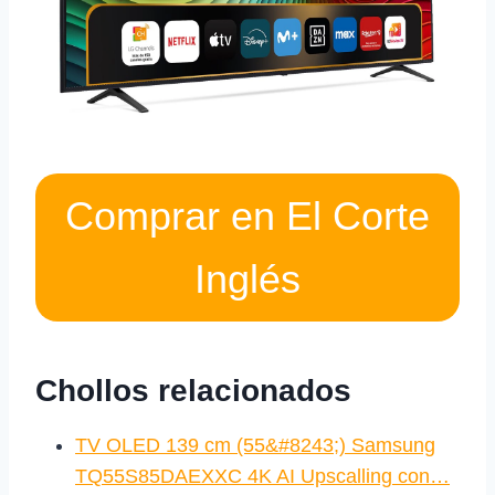
Comprar en El Corte
Inglés
Chollos relacionados
TV OLED 139 cm (55&#8243;) Samsung
TQ55S85DAEXXC 4K AI Upscalling con…