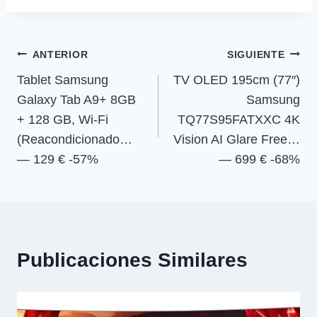
t
t
t
t
t
o
p
a
la
i
i
i
i
e
k
p
m
r
r
r
r
r
entrada:
e
e
e
e
)
Navegación
n
n
n
n
ANTERIOR
SIGUIENTE
Tablet Samsung
TV OLED 195cm (77″)
de
Galaxy Tab A9+ 8GB
Samsung
entradas
+ 128 GB, Wi-Fi
TQ77S95FATXXC 4K
(Reacondicionado…
Vision AI Glare Free…
— 129 € -57%
— 699 € -68%
Publicaciones Similares