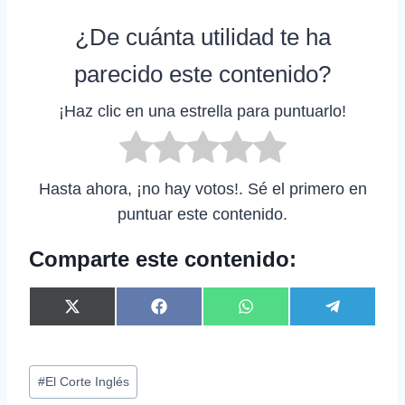
¿De cuánta utilidad te ha
parecido este contenido?
¡Haz clic en una estrella para puntuarlo!
Hasta ahora, ¡no hay votos!. Sé el primero en
puntuar este contenido.
Comparte este contenido:
C
C
C
C
X
F
W
T
o
o
o
o
(
a
h
e
m
m
m
m
T
c
a
l
p
p
p
p
w
e
t
e
Etiquetas
a
a
a
a
i
b
s
g
#
El Corte Inglés
r
r
r
r
t
o
A
r
de