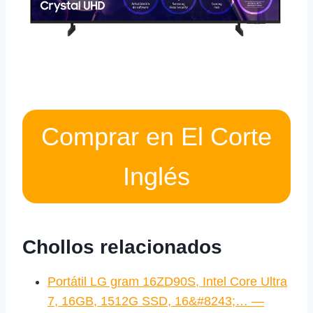
Comprar en El Corte
Inglés
Chollos relacionados
Portátil LG gram 16ZD90S, Intel Core Ultra
7, 16GB, 1512G SSD, 16&#8243;… —