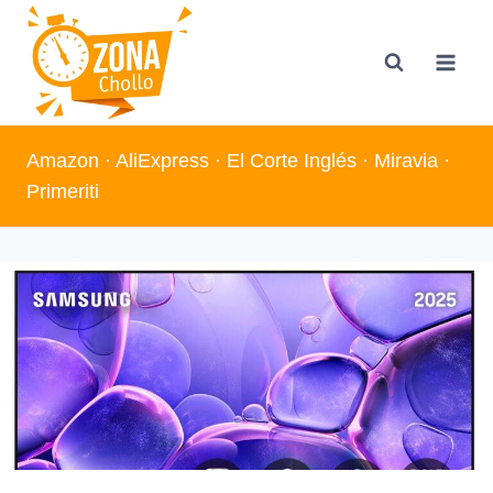
Saltar
al
contenido
Amazon
·
AliExpress
·
El Corte Inglés
·
Miravia
·
Primeriti