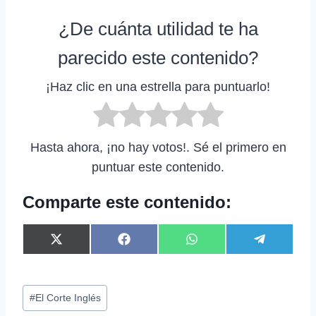
¿De cuánta utilidad te ha
parecido este contenido?
¡Haz clic en una estrella para puntuarlo!
Hasta ahora, ¡no hay votos!. Sé el primero en
puntuar este contenido.
Comparte este contenido:
C
C
C
C
X
F
W
T
o
o
o
o
(
a
h
e
m
m
m
m
T
c
a
l
p
p
p
p
w
e
t
e
Etiquetas
a
a
a
a
i
b
s
g
#
El Corte Inglés
r
r
r
r
t
o
A
r
de