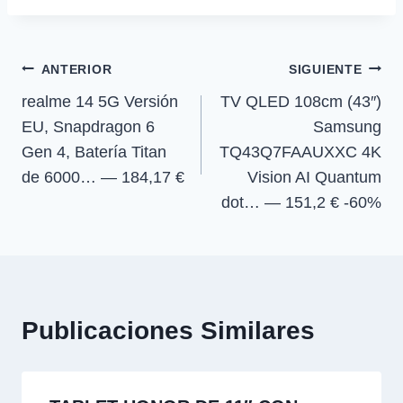
t
t
t
t
t
o
p
a
la
i
i
i
i
e
k
p
m
r
r
r
r
r
entrada:
e
e
e
e
)
Navegación
n
n
n
n
ANTERIOR
SIGUIENTE
realme 14 5G Versión
TV QLED 108cm (43″)
de
EU, Snapdragon 6
Samsung
entradas
Gen 4, Batería Titan
TQ43Q7FAAUXXC 4K
de 6000… — 184,17 €
Vision AI Quantum
dot… — 151,2 € -60%
Publicaciones Similares