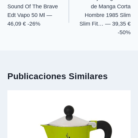
de
Sound Of The Brave
de Manga Corta
entradas
Edt Vapo 50 Ml —
Hombre 1985 Slim
46,09 € -26%
Slim Fit… — 39,35 €
-50%
Publicaciones Similares