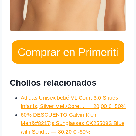
Comprar en Primeriti
Chollos relacionados
Adidas Unisex bebé VL Court 3.0 Shoes
Infants, Silver Met./Core… — 20,00 € -50%
60% DESCUENTO Calvin Klein
Men&#8217;s Sunglasses CK25509S Blue
with Solid… — 80,20 € -60%