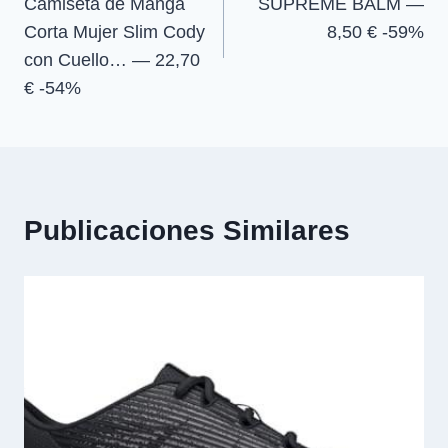
Camiseta de Manga
SUPREME BALM —
entradas
Corta Mujer Slim Cody
8,50 € -59%
con Cuello… — 22,70
€ -54%
Publicaciones Similares