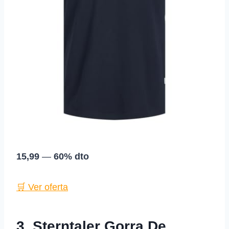
15,99
—
60% dto
🛒 Ver oferta
3. Sterntaler Gorra De