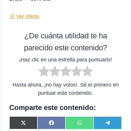
🛒 Ver oferta
¿De cuánta utilidad te ha
parecido este contenido?
¡Haz clic en una estrella para puntuarlo!
Hasta ahora, ¡no hay votos!. Sé el primero en
puntuar este contenido.
Comparte este contenido:
C
C
C
C
X
F
W
T
o
o
o
o
(
a
h
e