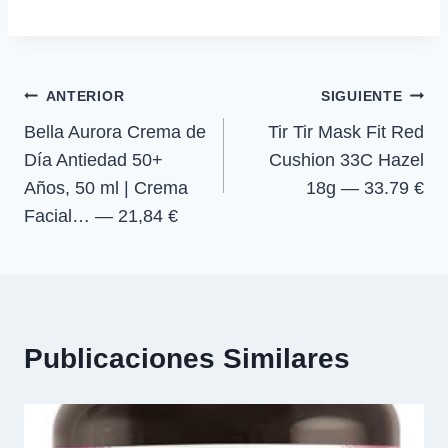
m
m
m
m
T
c
a
l
p
p
p
p
w
e
t
e
a
a
a
a
i
b
s
g
r
r
r
r
t
o
A
r
t
t
t
t
t
o
p
a
Navegación
ANTERIOR
SIGUIENTE
i
i
i
i
e
k
p
m
r
r
r
r
r
Bella Aurora Crema de
Tir Tir Mask Fit Red
de
e
e
e
e
)
n
n
n
n
Día Antiedad 50+
Cushion 33C Hazel
entradas
Años, 50 ml | Crema
18g — 33.79 €
Facial… — 21,84 €
Publicaciones Similares