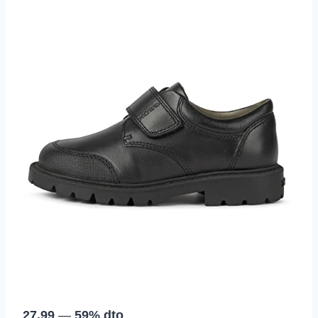
27,99
—
59% dto