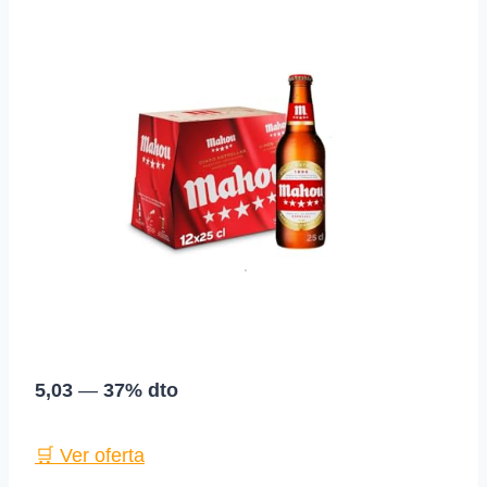
5,03
—
37% dto
🛒 Ver oferta