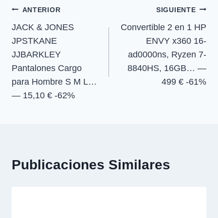
e
e
e
e
)
Navegación
n
n
n
n
ANTERIOR
SIGUIENTE
JACK & JONES
Convertible 2 en 1 HP
de
JPSTKANE
ENVY x360 16-
entradas
JJBARKLEY
ad0000ns, Ryzen 7-
Pantalones Cargo
8840HS, 16GB… —
para Hombre S M L…
499 € -61%
— 15,10 € -62%
Publicaciones Similares