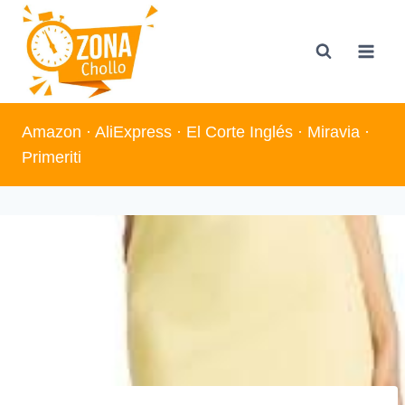
Saltar
al
contenido
Amazon
·
AliExpress
·
El Corte Inglés
·
Miravia
·
Primeriti