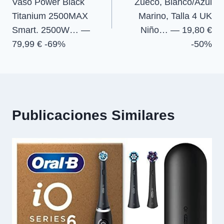
Vaso Power Black
Zueco, Blanco/Azul
entradas
Titanium 2500MAX
Marino, Talla 4 UK
Smart. 2500W… —
Niño… — 19,80 €
79,99 € -69%
-50%
Publicaciones Similares