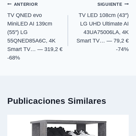
Navegación
n
n
n
n
ANTERIOR
SIGUIENTE
TV QNED evo
TV LED 108cm (43″)
de
MiniLED AI 139cm
LG UHD Ultimate AI
entradas
(55″) LG
43UA75006LA, 4K
55QNED85A6C, 4K
Smart TV… — 79,2 €
Smart TV… — 319,2 €
-74%
-68%
Publicaciones Similares