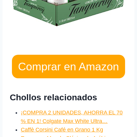
Comprar en Amazon
Chollos relacionados
¡COMPRA 2 UNIDADES, AHORRA EL 70
% EN 1! Colgate Max White Ultra…
Caffè Corsini Café en Grano 1 Kg