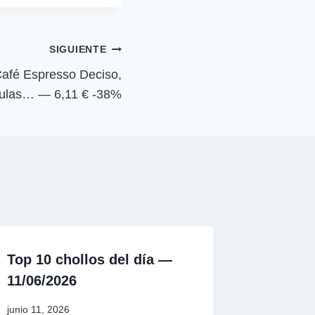
a
r
t
i
SIGUIENTE
r
e
afé Espresso Deciso,
n
sulas… — 6,11 € -38%
Top 10 chollos del día —
11/06/2026
junio 11, 2026