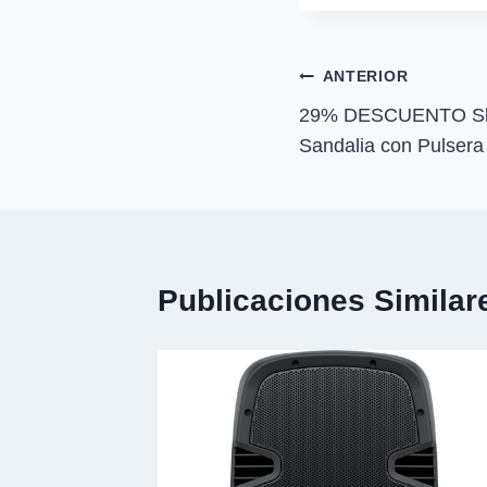
a
r
t
i
Navegación
ANTERIOR
r
e
29% DESCUENTO Skec
de
n
Sandalia con Pulser
entradas
Publicaciones Similar