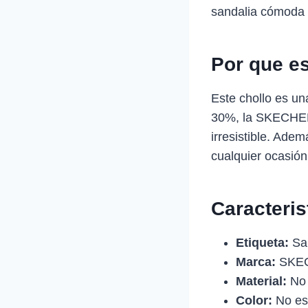
sandalia cómoda y
Por que e
Este chollo es un
30%, la SKECHERS
irresistible. Ade
cualquier ocasión
Caracteris
Etiqueta:
San
Marca:
SKE
Material:
No 
Color:
No es