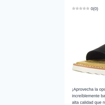
0
(
0
)
¡Aprovecha la op
increíblemente b
alta calidad que 