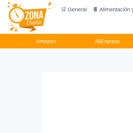
Saltar
🛒 General
🍫 Alimentación 
al
contenido
Amazon
AliExpress