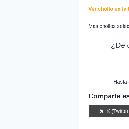
Ver chollo en la 
Mas chollos sele
¿De c
Hasta 
Comparte es
C
X (Twitter
o
m
p