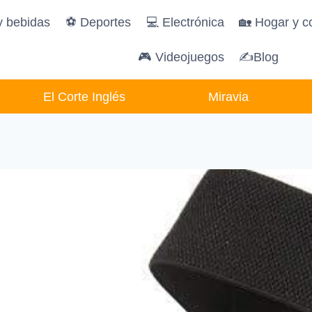
y bebidas
️⚽️ Deportes
💻 Electrónica
🏡 Hogar y c
🎮 Videojuegos
✍Blog
El Corte Inglés
Miravia