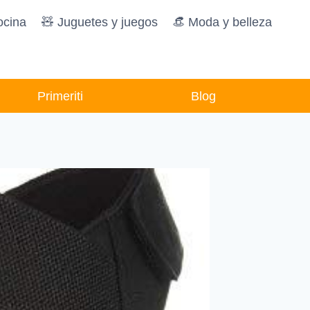
ocina
🧸️ Juguetes y juegos
👒 Moda y belleza
Primeriti
Blog