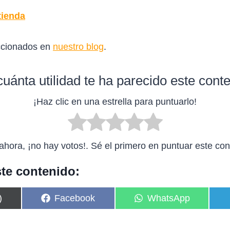
tienda
ccionados en
nuestro blog
.
uánta utilidad te ha parecido este cont
¡Haz clic en una estrella para puntuarlo!
ahora, ¡no hay votos!. Sé el primero en puntuar este con
te contenido:
C
C
)
Facebook
WhatsApp
o
o
m
m
p
p