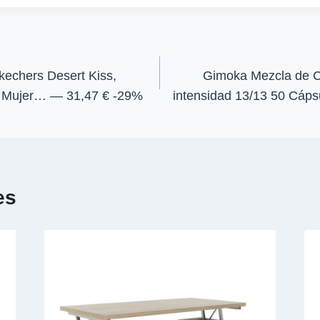
a
a
r
r
t
t
i
i
r
r
e
e
hers Desert Kiss,
Gimoka Mezcla de C
n
n
a Mujer… — 31,47 € -29%
intensidad 13/13 50 Cáp
es