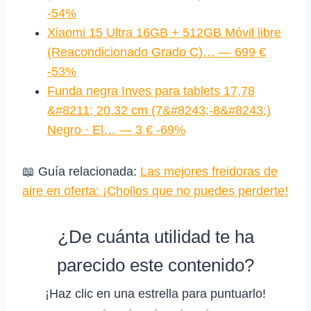
-54%
Xiaomi 15 Ultra 16GB + 512GB Móvil libre
(Reacondicionado Grado C)… — 699 €
-53%
Funda negra Inves para tablets 17,78
&#8211; 20,32 cm (7&#8243;-8&#8243;)
Negro · El… — 3 € -69%
📖 Guía relacionada:
Las mejores freidoras de
aire en oferta: ¡Chollos que no puedes perderte!
¿De cuánta utilidad te ha
parecido este contenido?
¡Haz clic en una estrella para puntuarlo!