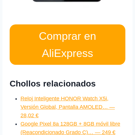
Comprar en
AliExpress
Chollos relacionados
Reloj Inteligente HONOR Watch X5i,
Versión Global, Pantalla AMOLED… —
28,02 €
Google Pixel 8a 128GB + 8GB móvil libre
(Reacondicionado Grado C)… — 249 €