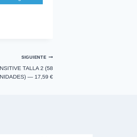
o
m
p
a
r
t
i
r
e
n
SIGUIENTE
SITIVE TALLA 2 (58
NIDADES) — 17,59 €