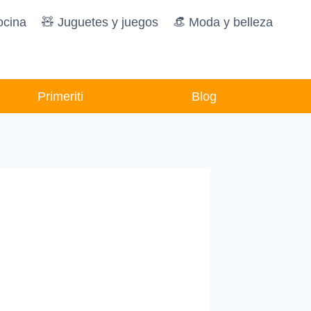
ocina
🧸️ Juguetes y juegos
👒 Moda y belleza
Primeriti
Blog