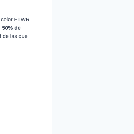
n color FTWR
n
50% de
d de las que