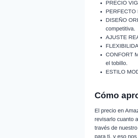
PRECIO VIG
PERFECTO PA
DISEÑO ORIE
competitiva.
AJUSTE REAL
FLEXIBILIDA
CONFORT MEJ
el tobillo.
ESTILO MODE
Cómo apro
El precio en Ama
revisarlo cuanto 
través de nuestro
para ti, y eso nos