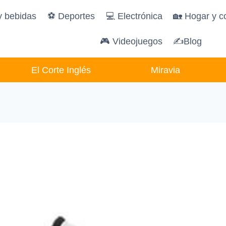
y bebidas
️⚽️ Deportes
💻 Electrónica
🏡 Hogar y c
🎮 Videojuegos
✍Blog
El Corte Inglés
Miravia