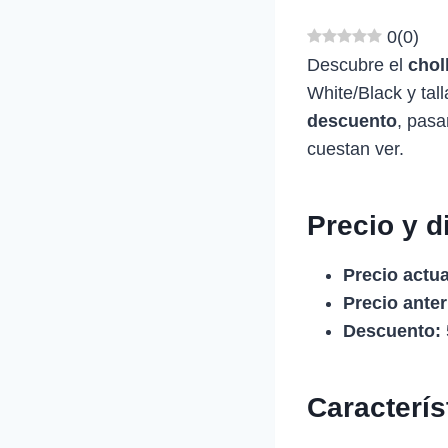
0
(
0
)
Descubre el
chol
White/Black y ta
descuento
, pasa
cuestan ver.
Precio y d
Precio actua
Precio anter
Descuento:
Caracterí