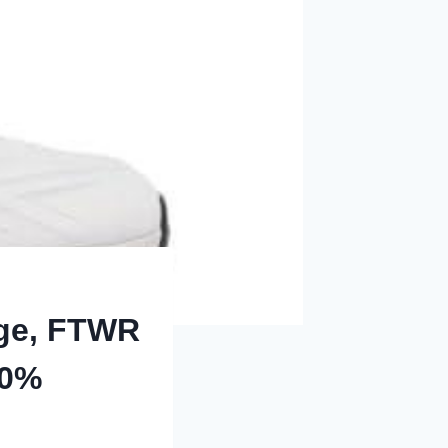
dge, FTWR
50%