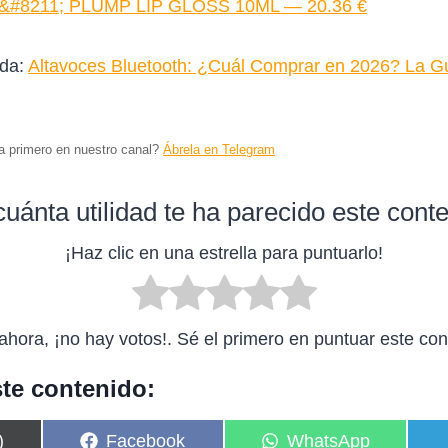
#8211; PLUMP LIP GLOSS 10ML — 20.36 €
ada:
Altavoces Bluetooth: ¿Cuál Comprar en 2026? La Guí
ta primero en nuestro canal?
Ábrela en Telegram
uánta utilidad te ha parecido este cont
¡Haz clic en una estrella para puntuarlo!
ahora, ¡no hay votos!. Sé el primero en puntuar este con
te contenido:
C
C
)
Facebook
WhatsApp