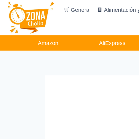
Saltar
🛒 General
🍫 Alimentación 
al
contenido
Amazon
AliExpress