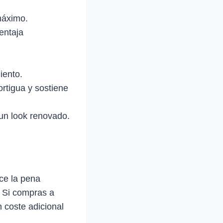
máximo.
entaja
ento.
tigua y sostiene
n look renovado.
ce la pena
. Si compras a
 coste adicional