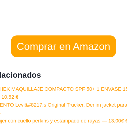
Comprar en Amazon
elacionados
HEK MAQUILLAJE COMPACTO SPF 50+ 1 ENVASE 1
10.52 €
TO Levi&#8217;s Original Trucker, Denim jacket para
%
jer con cuello perkins y estampado de rayas — 13,00€ 