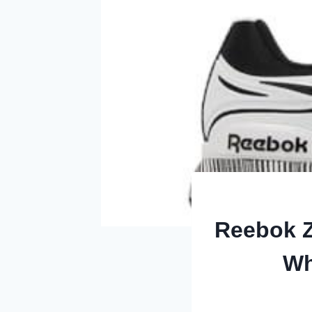
Reebok Z
Wh