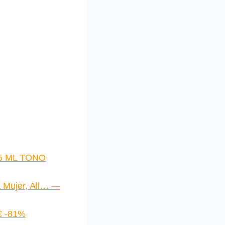
5 ML TONO
 Mujer, All… —
€ -81%