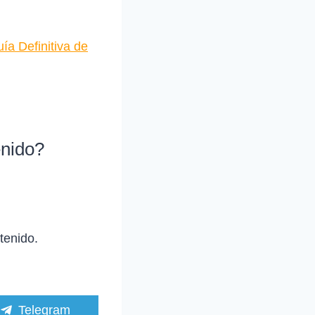
a Definitiva de
enido?
tenido.
C
Telegram