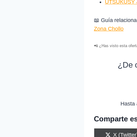
UTSUKUSY &
📖 Guía relacion
Zona Chollo
📲 ¿Has visto esta ofer
¿De c
Hasta 
Comparte es
C
X (Twitter