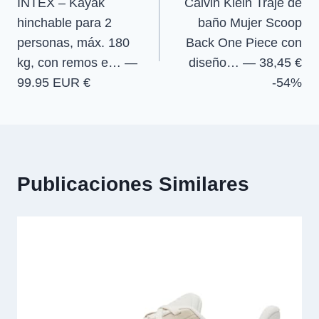
INTEX – Kayak
Calvin Klein Traje de
de
hinchable para 2
baño Mujer Scoop
entradas
personas, máx. 180
Back One Piece con
kg, con remos e… —
diseño… — 38,45 €
99.95 EUR €
-54%
Publicaciones Similares