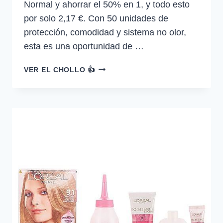
Normal y ahorrar el 50% en 1, y todo esto
por solo 2,17 €. Con 50 unidades de
protección, comodidad y sistema no olor,
esta es una oportunidad de …
¡COMPRA
VER EL CHOLLO 👍
2
UNIDADES,
AHORRA
EL
50
%
EN
1!
EVAX
SALVASLIP
NORMAL,
50…
—