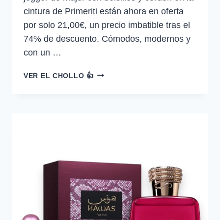
cintura de Primeriti están ahora en oferta
por solo 21,00€, un precio imbatible tras el
74% de descuento. Cómodos, modernos y
con un …
JOGGER
VER EL CHOLLO 👍
DE
MUJER
CON
BOLSILLOS
Y
CORDÓN
EN
LA
CINTURA
—
21,00€
€
-74%