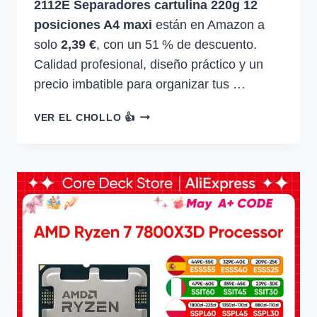
2112E Separadores cartulina 220g 12
posiciones A4 maxi
están en Amazon a
solo
2,39 €
, con un 51 % de descuento.
Calidad profesional, diseño práctico y un
precio imbatible para organizar tus …
EXACOMPTA
VER EL CHOLLO 👍
2112E
SEPARADORES
CARTULINA
220G
12
POSICIONES
A4
MAXI
—
2,39
€
-51%