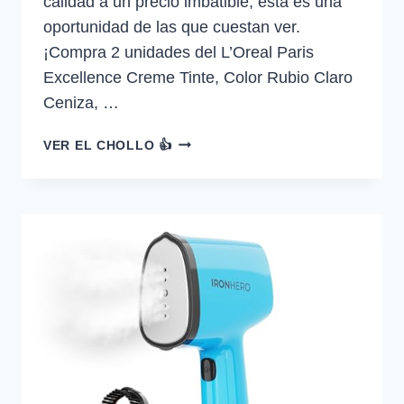
calidad a un precio imbatible, esta es una
oportunidad de las que cuestan ver.
¡Compra 2 unidades del L’Oreal Paris
Excellence Creme Tinte, Color Rubio Claro
Ceniza, …
¡COMPRA
VER EL CHOLLO 👍
2
UNIDADES,
AHORRA
EL
70
%
EN
1!
L’OREAL
PARIS
EXCELLENCE…
—