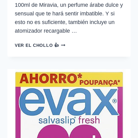
100ml de Miravia, un perfume árabe dulce y
sensual que te hará sentir imbatible. Y si
esto no es suficiente, también incluye un
atomizador recargable …
RASASI
VER EL CHOLLO 👍
HAWAS
DIVA
EAU
DE
PARFUM
MUJER
100ML
+
ATOMIZADOR
RECARGABLE…
—
32.97
€