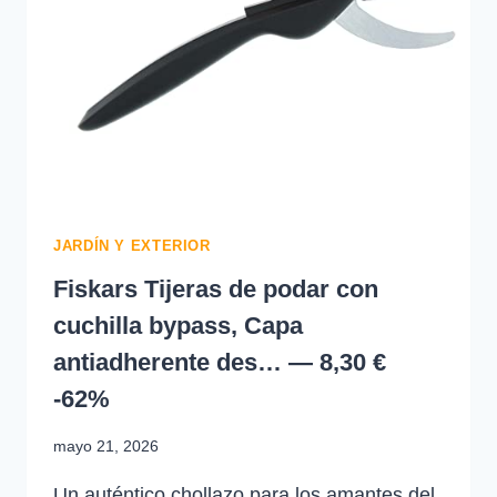
—
285.51
EUR
€
JARDÍN Y EXTERIOR
Fiskars Tijeras de podar con
cuchilla bypass, Capa
antiadherente des… — 8,30 €
-62%
mayo 21, 2026
Un auténtico chollazo para los amantes del