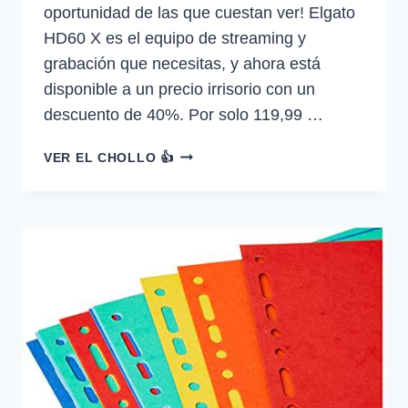
oportunidad de las que cuestan ver! Elgato
HD60 X es el equipo de streaming y
grabación que necesitas, y ahora está
disponible a un precio irrisorio con un
descuento de 40%. Por solo 119,99 …
40%
VER EL CHOLLO 👍
DESCUENTO
ELGATO
HD60
X
HAZ
STREAMING
Y
GRABA
A
1080P60
HDR10
O…