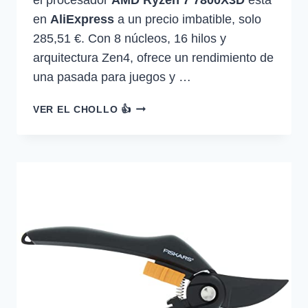
en
AliExpress
a un precio imbatible, solo
285,51 €. Con 8 núcleos, 16 hilos y
arquitectura Zen4, ofrece un rendimiento de
una pasada para juegos y …
PROCESADOR
VER EL CHOLLO 👍
AMD
RYZEN
7
7800X3D
DE
8
NÚCLEOS
Y
16
HILOS,
CPU
R7…