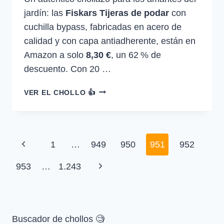
jardín: las
Fiskars Tijeras de podar
con
cuchilla bypass, fabricadas en acero de
calidad y con capa antiadherente, están en
Amazon a solo
8,30 €
, un 62 % de
descuento. Con 20 …
FISKARS
VER EL CHOLLO 👍
TIJERAS
DE
PODAR
CON
Navegación
Página
1
…
949
950
951
952
CUCHILLA
BYPASS,
de
anterior
Siguiente
953
…
1.243
CAPA
página
ANTIADHERENTE
página
DES…
—
8,30
Buscador de chollos 🧐