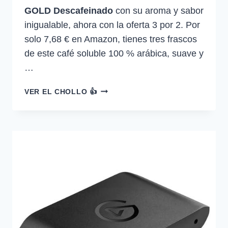
GOLD Descafeinado
con su aroma y sabor
inigualable, ahora con la oferta 3 por 2. Por
solo 7,68 € en Amazon, tienes tres frascos
de este café soluble 100 % arábica, suave y
…
¡COMPRA
VER EL CHOLLO 👍
3
POR
EL
PRECIO
DE
2!
NESCAFÉ
GOLD
DESCAFEINADO
AROMA
Y…