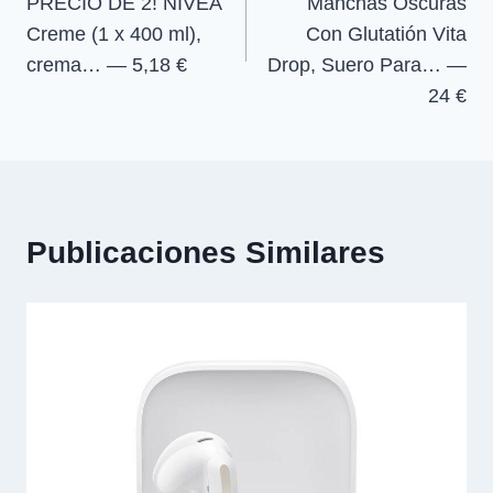
PRECIO DE 2! NIVEA
Manchas Oscuras
entradas
Creme (1 x 400 ml),
Con Glutatión Vita
crema… — 5,18 €
Drop, Suero Para… —
24 €
Publicaciones Similares