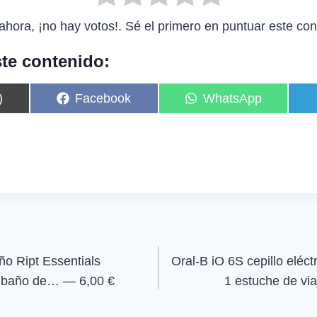
ahora, ¡no hay votos!. Sé el primero en puntuar este con
te contenido:
C
C
)
Facebook
WhatsApp
o
o
m
m
p
p
a
a
r
r
t
t
i
i
r
r
e
e
n
n
o Ript Essentials
Oral-B iO 6S cepillo eléct
e baño de… — 6,00 €
1 estuche de v