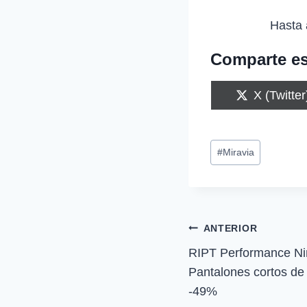
Hasta 
Comparte es
C
X (Twitter
o
m
p
Etiquetas
a
#
Miravia
r
de
t
i
la
r
entrada:
e
n
Navegación
ANTERIOR
RIPT Performance Niñ
de
Pantalones cortos d
entradas
-49%