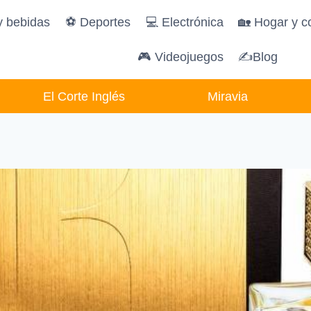
y bebidas
️⚽️ Deportes
💻 Electrónica
🏡 Hogar y c
🎮 Videojuegos
✍Blog
El Corte Inglés
Miravia