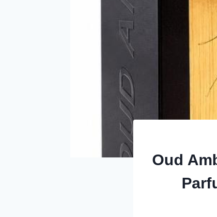
Oud Amb
Parf