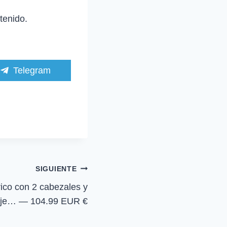
tenido.
C
Telegram
o
m
p
a
r
t
i
r
e
n
SIGUIENTE
rico con 2 cabezales y
iaje… — 104.99 EUR €