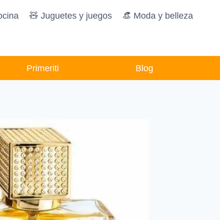
ocina
🧸️ Juguetes y juegos
👒 Moda y belleza
Primeriti
Blog