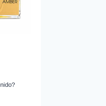
enido?