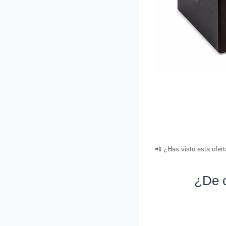
📲 ¿Has visto esta ofer
¿De c