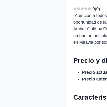
0
(
0
)
¡Atención a todo
oportunidad de la
Amber Gold by Fr
ámbar, notas cáli
en Miravia por so
Precio y d
Precio actua
Precio anter
Caracterí