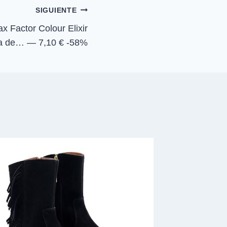
n
SIGUIENTE
actor Colour Elixir
ra de… — 7,10 € -58%