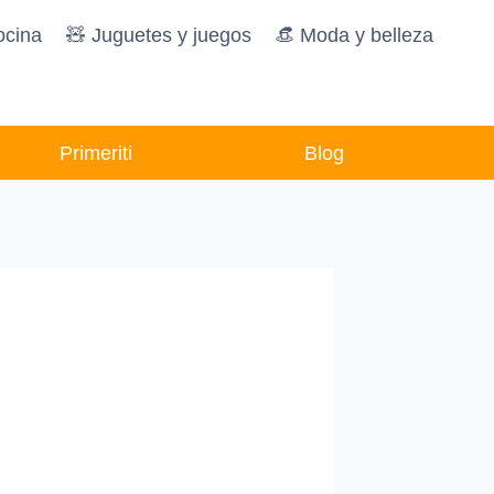
ocina
🧸️ Juguetes y juegos
👒 Moda y belleza
Primeriti
Blog