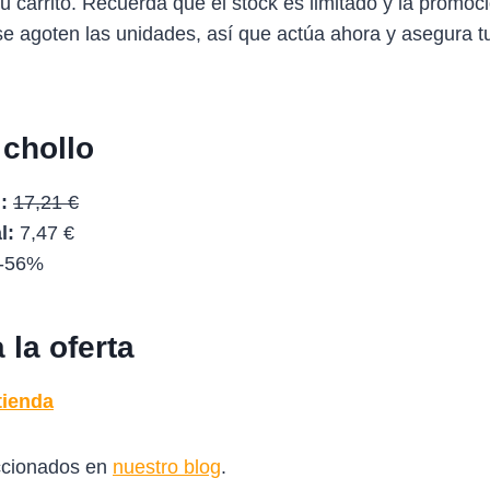
 tu carrito. Recuerda que el stock es limitado y la promo
e agoten las unidades, así que actúa ahora y asegura t
 chollo
:
17,21 €
l:
7,47 €
-56%
la oferta
tienda
ccionados en
nuestro blog
.