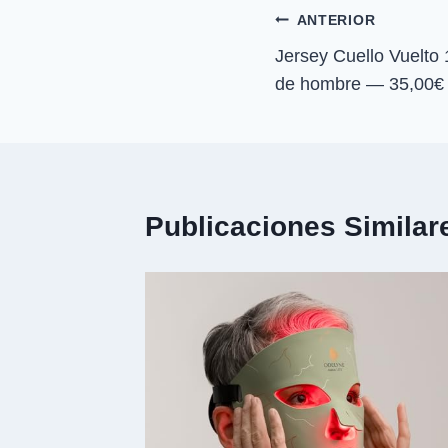
n
Navegación
ANTERIOR
Jersey Cuello Vuelto
de
de hombre — 35,00€
entradas
Publicaciones Similar