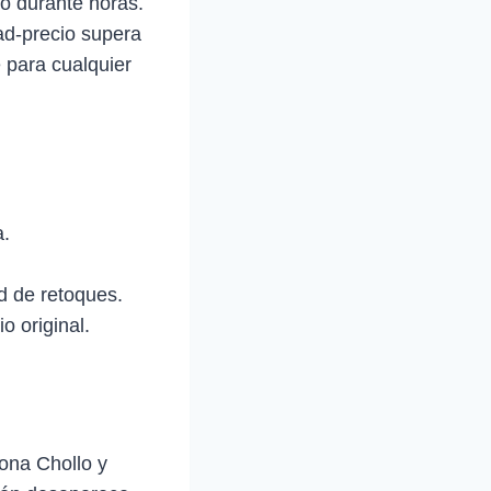
to durante horas.
dad‑precio supera
 para cualquier
a.
d de retoques.
o original.
Zona Chollo y