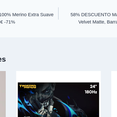
n
n
 100% Merino Extra Suave
58% DESCUENTO Max F
 € -71%
Velvet Matte, Bar
es