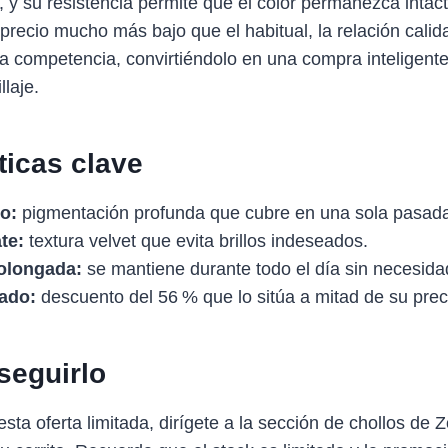
s, y su resistencia permite que el color permanezca intac
 precio mucho más bajo que el habitual, la relación cali
la competencia, convirtiéndolo en una compra inteligente
laje.
ticas clave
o:
pigmentación profunda que cubre en una sola pasad
te:
textura velvet que evita brillos indeseados.
olongada:
se mantiene durante todo el día sin necesida
jado:
descuento del 56 % que lo sitúa a mitad de su preci
eguirlo
sta oferta limitada, dirígete a la sección de chollos de 