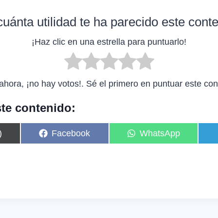
uánta utilidad te ha parecido este cont
¡Haz clic en una estrella para puntuarlo!
ahora, ¡no hay votos!. Sé el primero en puntuar este con
te contenido:
C
C
)
Facebook
WhatsApp
o
o
m
m
p
p
a
a
r
r
t
t
i
i
r
r
e
e