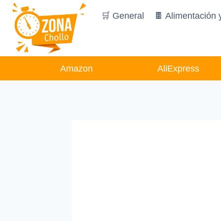
Saltar
🛒 General
🍫 Alimentación 
al
contenido
Amazon
AliExpress