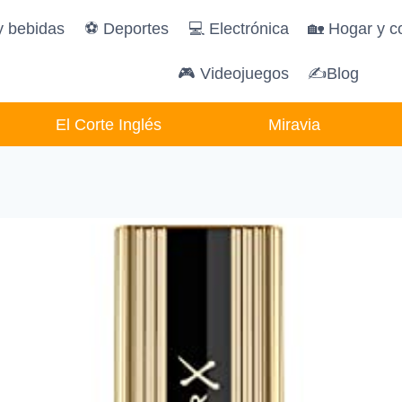
y bebidas
️⚽️ Deportes
💻 Electrónica
🏡 Hogar y c
🎮 Videojuegos
✍Blog
El Corte Inglés
Miravia