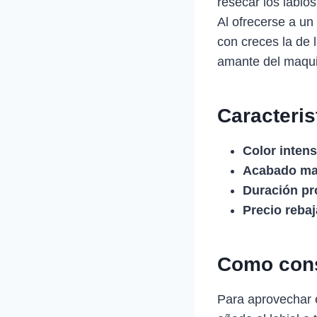
resecar los labio
Al ofrecerse a un
con creces la de 
amante del maquil
Caracteris
Color intens
Acabado ma
Duración pr
Precio reba
Como cons
Para aprovechar e