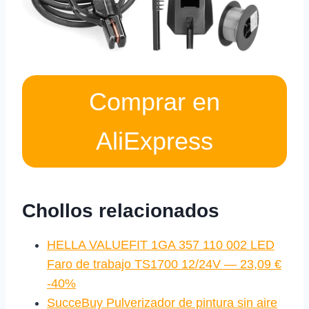
Comprar en
AliExpress
Chollos relacionados
HELLA VALUEFIT 1GA 357 110 002 LED
Faro de trabajo TS1700 12/24V — 23,09 €
-40%
SucceBuy Pulverizador de pintura sin aire