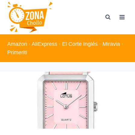
Saltar
al
contenido
Amazon
·
AliExpress
·
El Corte Inglés
·
Miravia
·
Primeriti