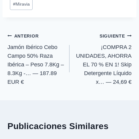
Etiquetas
a
a
a
a
i
b
s
g
#
Miravia
r
r
r
r
t
o
A
r
de
t
t
t
t
t
o
p
a
la
i
i
i
i
e
k
p
m
r
r
r
r
r
entrada:
e
e
e
e
)
Navegación
n
n
n
n
ANTERIOR
SIGUIENTE
Jamón Ibérico Cebo
¡COMPRA 2
de
Campo 50% Raza
UNIDADES, AHORRA
entradas
Ibérica – Peso 7.8Kg –
EL 70 % EN 1! Skip
8.3Kg -… — 187.89
Detergente Líquido
EUR €
x… — 24,69 €
Publicaciones Similares