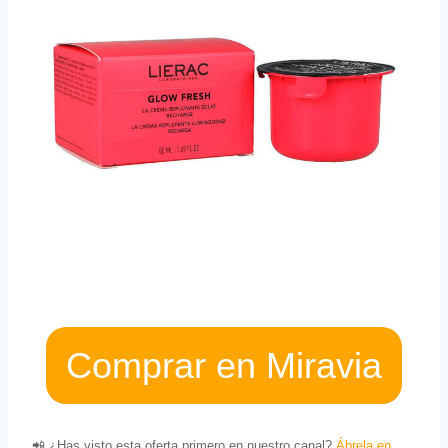
Comprar en Miravia
📲 ¿Has visto esta oferta primero en nuestro canal?
Ábrela en