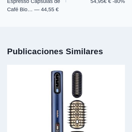
entradas
Espresso Cápsulas de
54,95€ € -80%
Café Bio… — 44,55 €
Publicaciones Similares