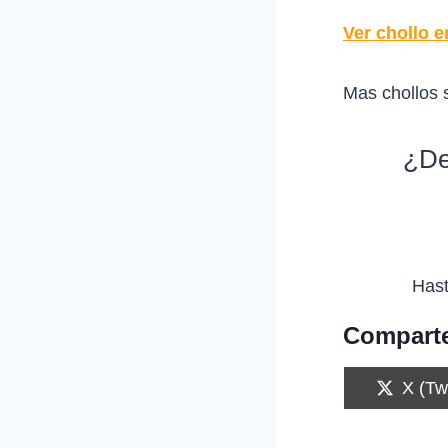
Ver chollo e
Mas chollos 
¿De
Hast
Comparte
C
X (Twi
o
m
p