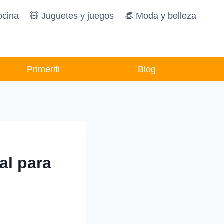
ocina
🧸️ Juguetes y juegos
👒 Moda y belleza
Primeriti
Blog
al para