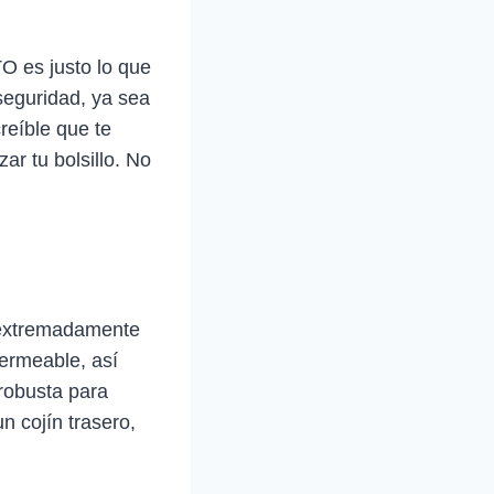
O es justo lo que
 seguridad, ya sea
reíble que te
ar tu bolsillo. No
o extremadamente
permeable, así
 robusta para
n cojín trasero,