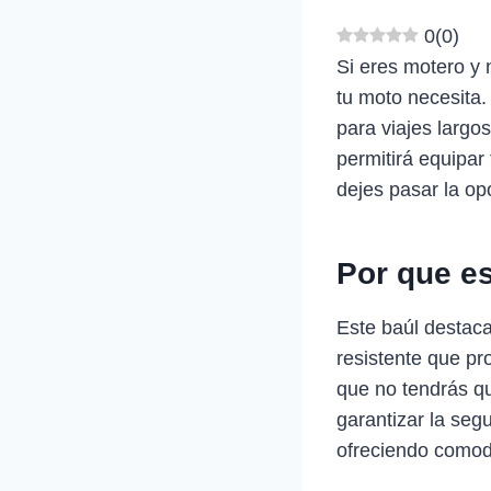
0
(
0
)
Si eres motero y 
tu moto necesita.
para viajes largo
permitirá equipar 
dejes pasar la op
Por que e
Este baúl destaca
resistente que pr
que no tendrás qu
garantizar la seg
ofreciendo comodi