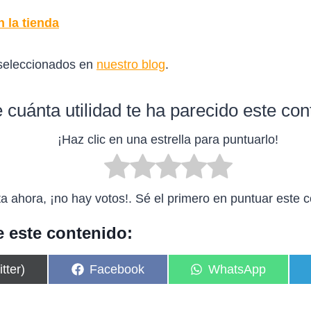
n la tienda
seleccionados en
nuestro blog
.
 cuánta utilidad te ha parecido este co
¡Haz clic en una estrella para puntuarlo!
a ahora, ¡no hay votos!. Sé el primero en puntuar este c
 este contenido:
C
C
tter)
Facebook
WhatsApp
o
o
m
m
p
p