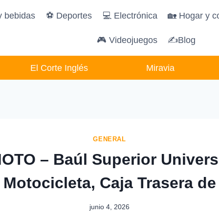
y bebidas
️⚽️ Deportes
💻 Electrónica
🏡 Hogar y c
🎮 Videojuegos
✍Blog
El Corte Inglés
Miravia
GENERAL
TO – Baúl Superior Univers
Motocicleta, Caja Trasera de
junio 4, 2026