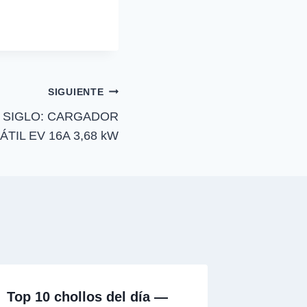
a
r
t
i
r
e
n
SIGUIENTE
 SIGLO: CARGADOR
TIL EV 16A 3,68 kW
Top 10 chollos del día —