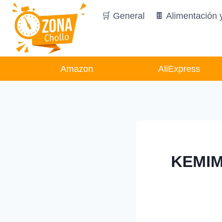
Saltar
🛒 General
🍫 Alimentación 
al
contenido
Amazon
AliExpress
KEMIMO