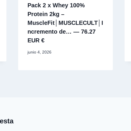
Pack 2 x Whey 100%
Protein 2kg –
MuscleFit│MUSCLECULT│I
ncremento de… — 76.27
EUR €
junio 4, 2026
esta