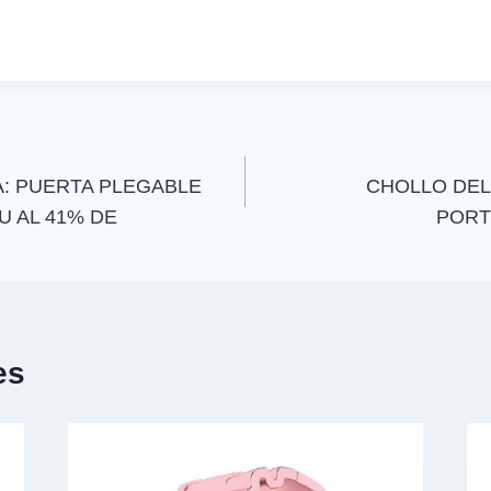
a
a
r
r
t
t
i
i
r
r
e
e
n
n
A: PUERTA PLEGABLE
CHOLLO DEL
U AL 41% DE
PORTÁ
es