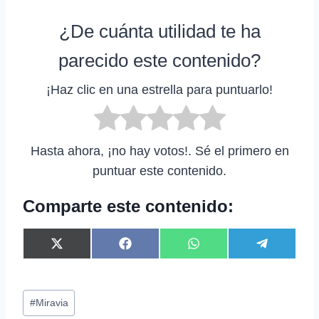
¿De cuánta utilidad te ha
parecido este contenido?
¡Haz clic en una estrella para puntuarlo!
Hasta ahora, ¡no hay votos!. Sé el primero en
puntuar este contenido.
Comparte este contenido:
C
C
C
C
X
F
W
T
o
o
o
o
(
a
h
e
m
m
m
m
T
c
a
l
p
p
p
p
w
e
t
e
Etiquetas
a
a
a
a
i
b
s
g
#
Miravia
r
r
r
r
t
o
A
r
de