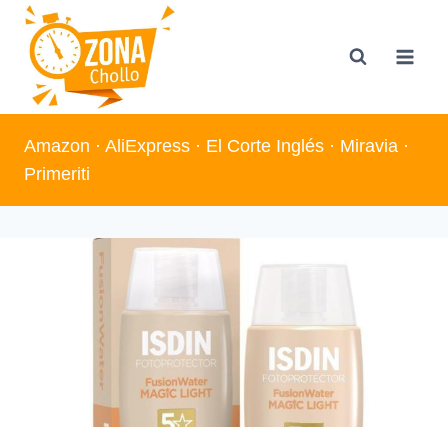
Saltar
al
contenido
Amazon
·
AliExpress
·
El Corte Inglés
·
Miravia
·
Primeriti