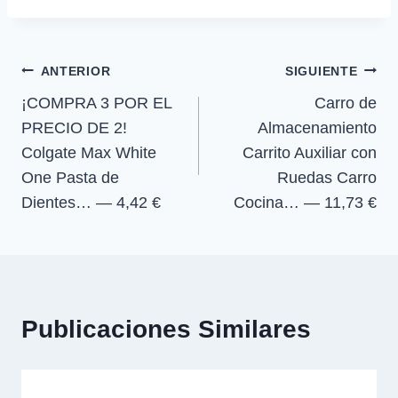
t
t
t
t
t
o
p
a
la
i
i
i
i
e
k
p
m
r
r
r
r
r
entrada:
e
e
e
e
)
Navegación
n
n
n
n
ANTERIOR
SIGUIENTE
¡COMPRA 3 POR EL
Carro de
de
PRECIO DE 2!
Almacenamiento
entradas
Colgate Max White
Carrito Auxiliar con
One Pasta de
Ruedas Carro
Dientes… — 4,42 €
Cocina… — 11,73 €
Publicaciones Similares