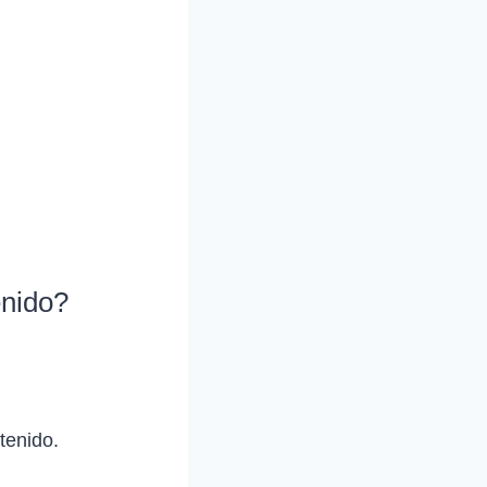
enido?
tenido.