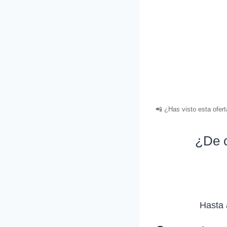
📲 ¿Has visto esta ofer
¿De c
Hasta 