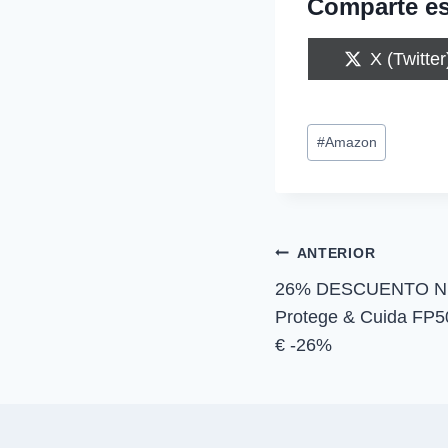
Comparte es
C
X (Twitter
o
m
p
Etiquetas
a
#
Amazon
r
de
t
i
la
r
entrada:
e
n
Navegación
ANTERIOR
26% DESCUENTO NIV
de
Protege & Cuida FP
entradas
€ -26%