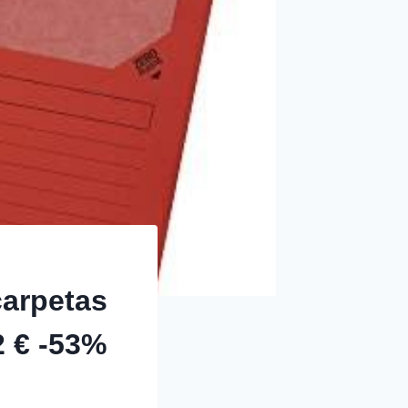
arpetas
2 € -53%