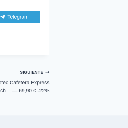
C
Telegram
o
m
p
a
r
t
i
r
e
n
SIGUIENTE
c Cafetera Express
uch… — 69,90 € -22%