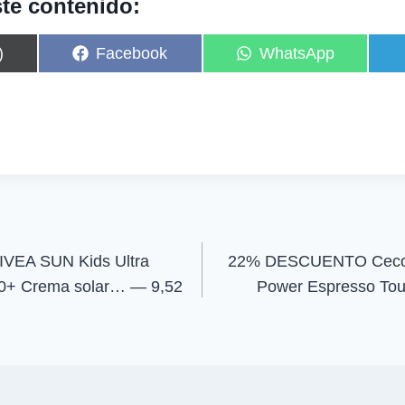
te contenido:
C
C
)
Facebook
WhatsApp
o
o
m
m
p
p
a
a
r
r
t
t
i
i
r
r
e
e
n
n
EA SUN Kids Ultra
22% DESCUENTO Cecote
50+ Crema solar… — 9,52
Power Espresso To