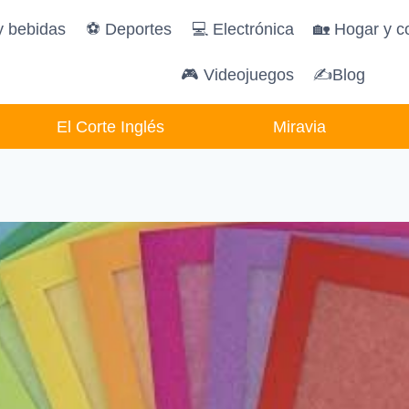
y bebidas
️⚽️ Deportes
💻 Electrónica
🏡 Hogar y c
🎮 Videojuegos
✍Blog
El Corte Inglés
Miravia