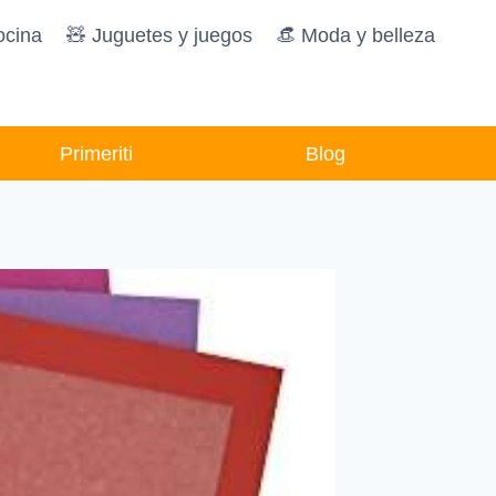
ocina
🧸️ Juguetes y juegos
👒 Moda y belleza
Primeriti
Blog