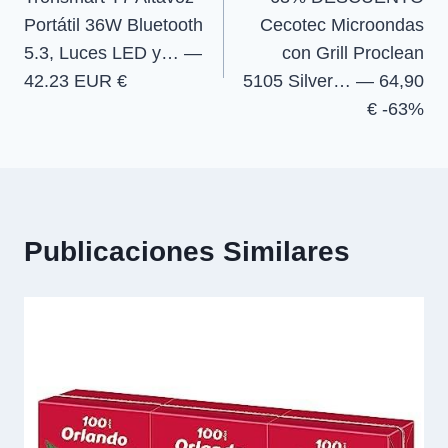
de
Portátil 36W Bluetooth
Cecotec Microondas
entradas
5.3, Luces LED y… —
con Grill Proclean
42.23 EUR €
5105 Silver… — 64,90
€ -63%
Publicaciones Similares