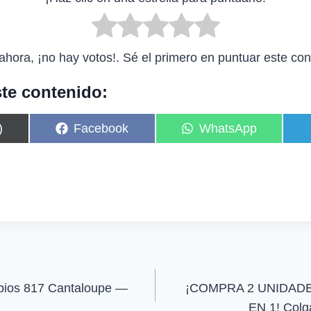
ahora, ¡no hay votos!. Sé el primero en puntuar este con
te contenido:
C
C
)
Facebook
WhatsApp
o
o
m
m
p
p
a
a
r
r
t
t
i
i
r
r
e
e
n
n
abios 817 Cantaloupe —
¡COMPRA 2 UNIDADE
EN 1! Colg