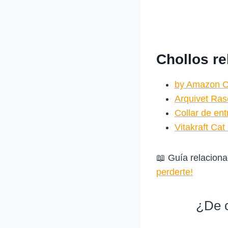
Chollos r
by Amazon C
Arquivet Ras
Collar de en
Vitakraft Ca
📖 Guía relacion
perderte!
¿De c