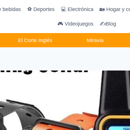
y bebidas
️⚽️ Deportes
💻 Electrónica
🏡 Hogar y c
🎮 Videojuegos
✍Blog
El Corte Inglés
Miravia