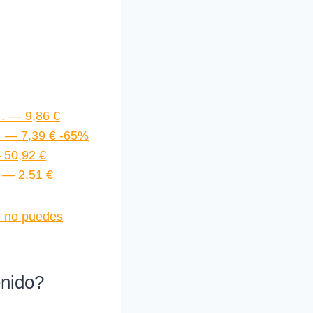
… — 9,86 €
… — 7,39 € -65%
 50,92 €
… — 2,51 €
ue no puedes
enido?