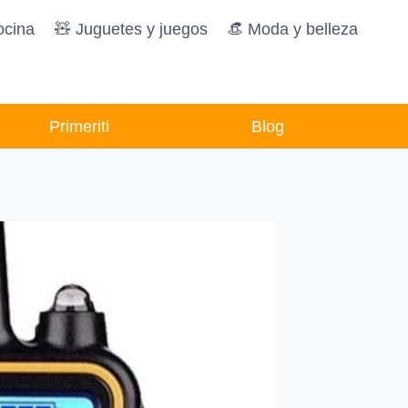
ocina
🧸️ Juguetes y juegos
👒 Moda y belleza
Primeriti
Blog