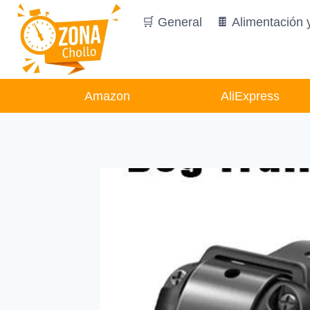
Saltar
🛒 General
🍫 Alimentación 
al
contenido
Amazon
AliExpress