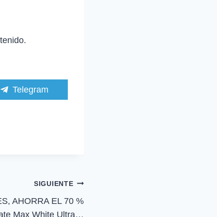
tenido.
C
Telegram
o
m
p
a
r
t
i
r
e
n
SIGUIENTE
S, AHORRA EL 70 %
ate Max White Ultra…