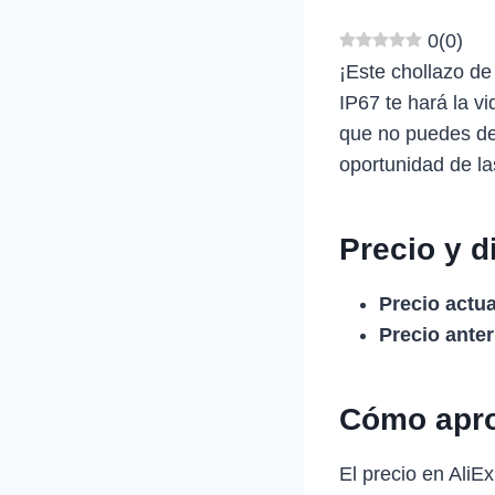
0
(
0
)
¡Este chollazo de
IP67 te hará la v
que no puedes dej
oportunidad de la
Precio y d
Precio actua
Precio anter
Cómo apro
El precio en Ali