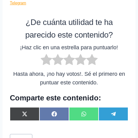
Telegram
¿De cuánta utilidad te ha
parecido este contenido?
¡Haz clic en una estrella para puntuarlo!
Hasta ahora, ¡no hay votos!. Sé el primero en
puntuar este contenido.
Comparte este contenido:
C
C
C
C
X
F
W
T
o
o
o
o
(
a
h
e
m
m
m
m
T
c
a
l
p
p
p
p
w
e
t
e
Etiquetas