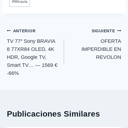
a
a
a
a
i
b
s
g
#
Miravia
r
r
r
r
t
o
A
r
de
t
t
t
t
t
o
p
a
la
i
i
i
i
e
k
p
m
r
r
r
r
r
entrada:
e
e
e
e
)
Navegación
n
n
n
n
ANTERIOR
SIGUIENTE
TV 77″ Sony BRAVIA
OFERTA
de
8 77XR84 OLED, 4K
IMPERDIBLE EN
entradas
HDR, Google TV,
REVOLON
Smart TV… — 1569 €
-66%
Publicaciones Similares