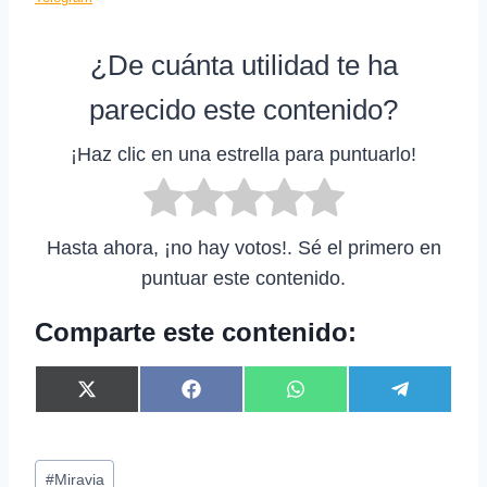
¿De cuánta utilidad te ha
parecido este contenido?
¡Haz clic en una estrella para puntuarlo!
Hasta ahora, ¡no hay votos!. Sé el primero en
puntuar este contenido.
Comparte este contenido:
C
C
C
C
X
F
W
T
o
o
o
o
(
a
h
e
m
m
m
m
T
c
a
l
p
p
p
p
w
e
t
e
Etiquetas
a
a
a
a
i
b
s
g
#
Miravia