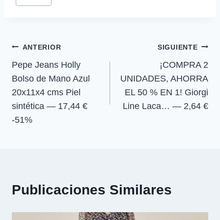
r
r
r
r
t
o
A
r
de
t
t
t
t
t
o
p
a
la
i
i
i
i
e
k
p
m
r
r
r
r
r
entrada:
e
e
e
e
)
Navegación
n
n
n
n
ANTERIOR
SIGUIENTE
Pepe Jeans Holly
¡COMPRA 2
de
Bolso de Mano Azul
UNIDADES, AHORRA
entradas
20x11x4 cms Piel
EL 50 % EN 1! Giorgi
sintética — 17,44 €
Line Laca… — 2,64 €
-51%
Publicaciones Similares