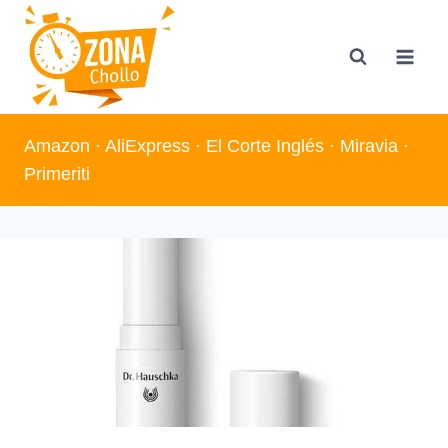
Saltar
al
contenido
Amazon
·
AliExpress
·
El Corte Inglés
·
Miravia
·
Primeriti