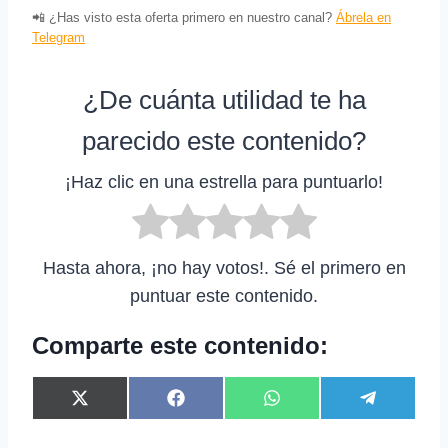
📲 ¿Has visto esta oferta primero en nuestro canal?
Ábrela en
Telegram
¿De cuánta utilidad te ha
parecido este contenido?
¡Haz clic en una estrella para puntuarlo!
Hasta ahora, ¡no hay votos!. Sé el primero en
puntuar este contenido.
Comparte este contenido:
C
C
C
C
X
F
W
T
o
o
o
o
(
a
h
e
m
m
m
m
T
c
a
l