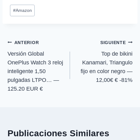
p
p
p
p
w
e
t
e
Etiquetas
a
a
a
a
i
b
s
g
#
Amazon
r
r
r
r
t
o
A
r
de
t
t
t
t
t
o
p
a
la
i
i
i
i
e
k
p
m
r
r
r
r
r
entrada:
e
e
e
e
)
Navegación
n
n
n
n
ANTERIOR
SIGUIENTE
Versión Global
Top de bikini
de
OnePlus Watch 3 reloj
Kanamari, Triangulo
entradas
inteligente 1,50
fijo en color negro —
pulgadas LTPO… —
12,00€ € -81%
125.20 EUR €
Publicaciones Similares