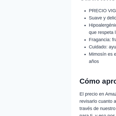
PRECIO VIG
Suave y deli
Hipoalergéni
que respeta l
Fragancia: fr
Cuidado: ayu
Mimosín es e
años
Cómo apro
El precio en Ama
revisarlo cuanto 
través de nuestro
para ti, y eso nos