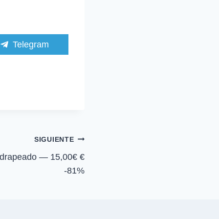
C
Telegram
o
m
p
a
r
t
i
r
e
n
SIGUIENTE
e drapeado — 15,00€ €
-81%