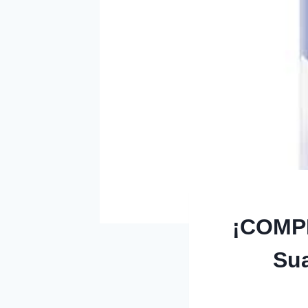
¡COMPR
Su