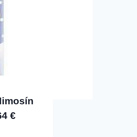
Mimosín
4 €