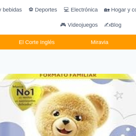
y bebidas
️⚽️ Deportes
💻 Electrónica
🏡 Hogar y c
🎮 Videojuegos
✍Blog
El Corte Inglés
Miravia