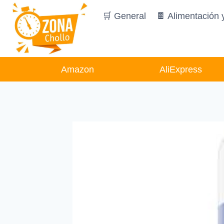
Saltar
🛒 General
🍫 Alimentación 
al
contenido
Amazon
AliExpress