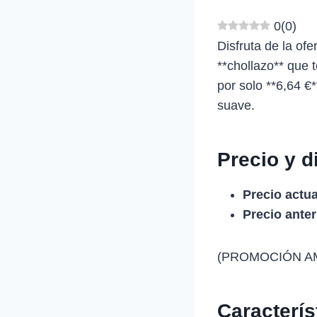
0
(
0
)
Disfruta de la of
**chollazo** que 
por solo **6,64 €
suave.
Precio y d
Precio actua
Precio anter
(PROMOCIÓN AMAZ
Caracterí