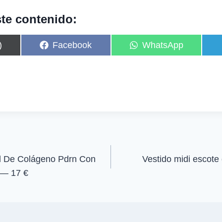
te contenido:
C
C
)
Facebook
WhatsApp
o
o
m
m
p
p
a
a
r
r
t
t
i
i
r
r
e
e
n
n
al De Colágeno Pdrn Con
Vestido midi escot
 — 17 €