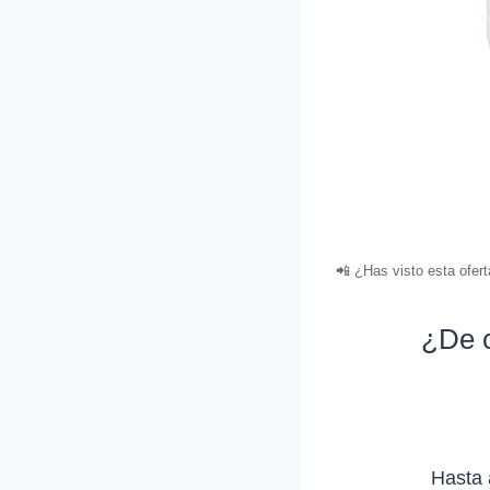
📲 ¿Has visto esta ofer
¿De c
Hasta 