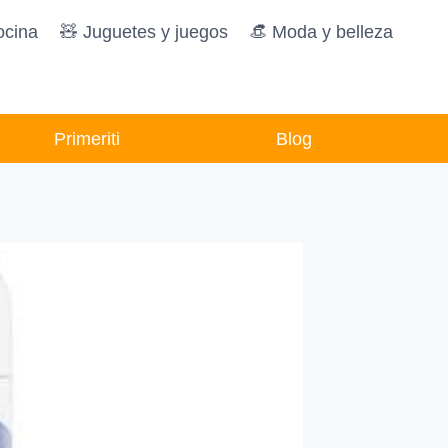
ocina
🧸️ Juguetes y juegos
👒 Moda y belleza
Primeriti
Blog