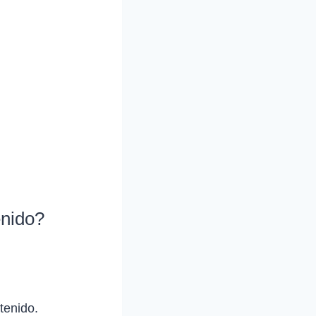
enido?
tenido.