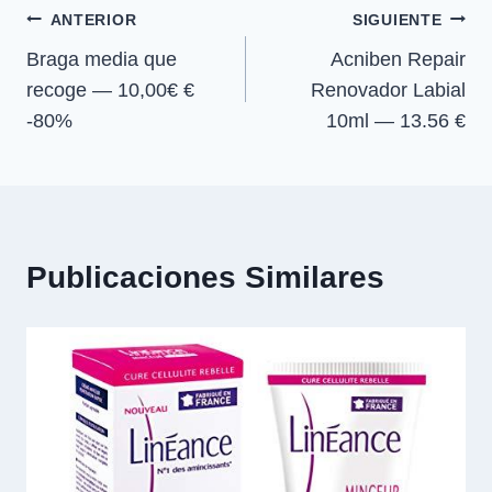
e
e
e
e
)
Navegación
n
n
n
n
ANTERIOR
SIGUIENTE
Braga media que
Acniben Repair
de
recoge — 10,00€ €
Renovador Labial
entradas
-80%
10ml — 13.56 €
Publicaciones Similares