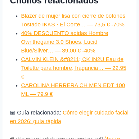
Chollos relacionados
Blazer de mujer lisa con cierre de botones
Tostado IKKS · El Corte… — 73,5 € -70%
40% DESCUENTO adidas Hombre
Ownthegame 3.0 Shoes, Lucid
Blue/Silver… — 39,00 € -40%
CALVIN KLEIN &#8211; CK IN2U Eau de
Toilette para hombre, fragancia… — 22.95
€
CAROLINA HERRERA CH MEN EDT 100
ML — 79.9 €
📖 Guía relacionada:
Cómo elegir cuidado facial
en 2026: guía rápida
📲 ¿Has visto esta oferta primero en nuestro canal?
Ábrela en