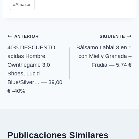
Etiquetas
a
a
a
a
i
b
s
g
#
Amazon
r
r
r
r
t
o
A
r
de
t
t
t
t
t
o
p
a
la
i
i
i
i
e
k
p
m
r
r
r
r
r
entrada:
e
e
e
e
)
Navegación
n
n
n
n
ANTERIOR
SIGUIENTE
40% DESCUENTO
Bálsamo Labial 3 en 1
de
adidas Hombre
con Miel y Granada –
entradas
Ownthegame 3.0
Frudia — 5.74 €
Shoes, Lucid
Blue/Silver… — 39,00
€ -40%
Publicaciones Similares