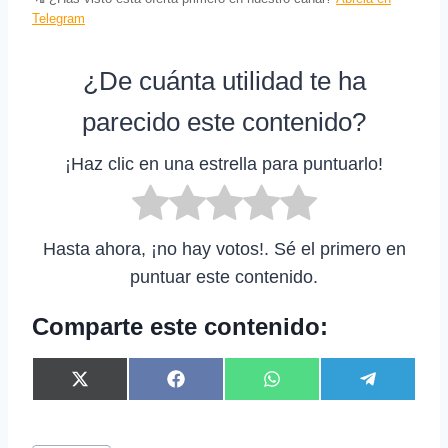
Telegram
¿De cuánta utilidad te ha
parecido este contenido?
¡Haz clic en una estrella para puntuarlo!
Hasta ahora, ¡no hay votos!. Sé el primero en
puntuar este contenido.
Comparte este contenido:
C
C
C
C
X
F
W
T
o
o
o
o
(
a
h
e
m
m
m
m
T
c
a
l
p
p
p
p
w
e
t
e