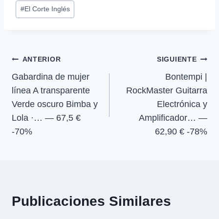
Etiquetas
a
a
a
a
i
b
s
g
#
El Corte Inglés
r
r
r
r
t
o
A
r
de
t
t
t
t
t
o
p
a
la
i
i
i
i
e
k
p
m
r
r
r
r
r
entrada:
e
e
e
e
)
Navegación
n
n
n
n
ANTERIOR
SIGUIENTE
Gabardina de mujer
Bontempi |
de
línea A transparente
RockMaster Guitarra
entradas
Verde oscuro Bimba y
Electrónica y
Lola ·… — 67,5 €
Amplificador… —
-70%
62,90 € -78%
Publicaciones Similares