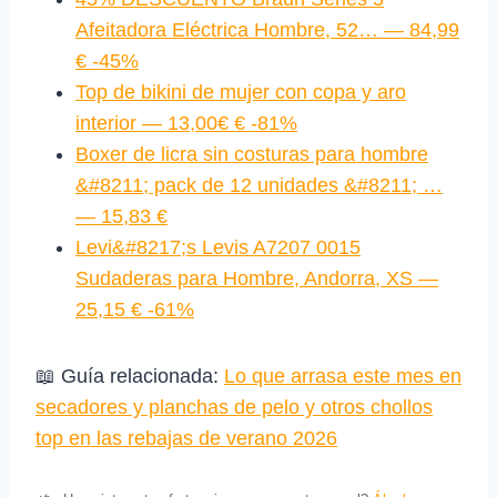
Afeitadora Eléctrica Hombre, 52… — 84,99
€ -45%
Top de bikini de mujer con copa y aro
interior — 13,00€ € -81%
Boxer de licra sin costuras para hombre
&#8211; pack de 12 unidades &#8211; …
— 15,83 €
Levi&#8217;s Levis A7207 0015
Sudaderas para Hombre, Andorra, XS —
25,15 € -61%
📖 Guía relacionada:
Lo que arrasa este mes en
secadores y planchas de pelo y otros chollos
top en las rebajas de verano 2026