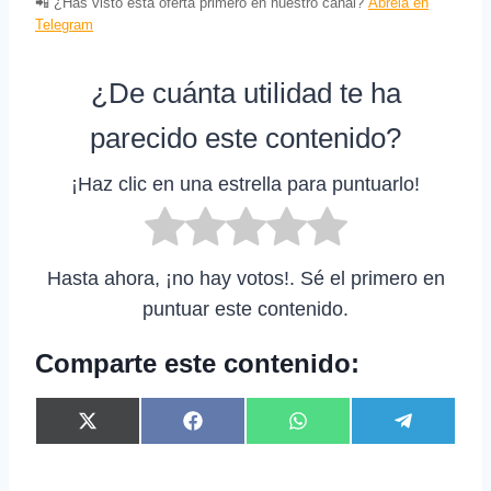
📲 ¿Has visto esta oferta primero en nuestro canal?
Ábrela en
Telegram
¿De cuánta utilidad te ha
parecido este contenido?
¡Haz clic en una estrella para puntuarlo!
Hasta ahora, ¡no hay votos!. Sé el primero en
puntuar este contenido.
Comparte este contenido:
C
C
C
C
X
F
W
T
o
o
o
o
(
a
h
e
m
m
m
m
T
c
a
l
p
p
p
p
w
e
t
e